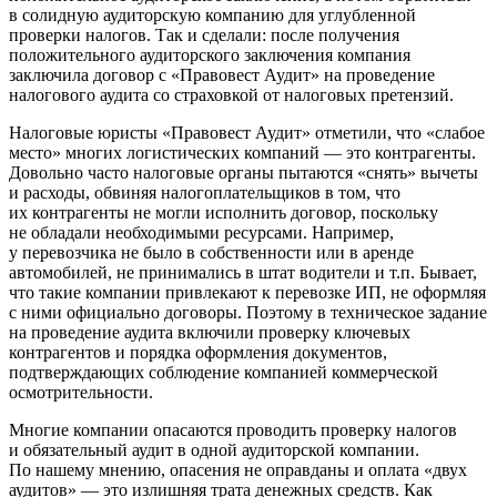
в солидную аудиторскую компанию для углубленной
проверки налогов. Так и сделали: после получения
положительного аудиторского заключения компания
заключила договор с «Правовест Аудит» на проведение
налогового аудита со страховкой от налоговых претензий.
Налоговые юристы «Правовест Аудит» отметили, что «слабое
место» многих логистических компаний — это контрагенты.
Довольно часто налоговые органы пытаются «снять» вычеты
и расходы, обвиняя налогоплательщиков в том, что
их контрагенты не могли исполнить договор, поскольку
не обладали необходимыми ресурсами. Например,
у перевозчика не было в собственности или в аренде
автомобилей, не принимались в штат водители и т.п. Бывает,
что такие компании привлекают к перевозке ИП, не оформляя
с ними официально договоры. Поэтому в техническое задание
на проведение аудита включили проверку ключевых
контрагентов и порядка оформления документов,
подтверждающих соблюдение компанией коммерческой
осмотрительности.
Многие компании опасаются проводить проверку налогов
и обязательный аудит в одной аудиторской компании.
По нашему мнению, опасения не оправданы и оплата «двух
аудитов» — это излишняя трата денежных средств. Как