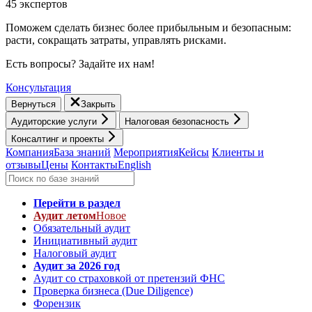
45 экспертов
Поможем сделать бизнес более прибыльным и безопасным:
расти, cокращать затраты, управлять рисками.
Есть вопросы? Задайте их нам!
Консультация
Вернуться
Закрыть
Аудиторские услуги
Налоговая безопасность
Консалтинг и проекты
Компания
База знаний
Мероприятия
Кейсы
Клиенты и
отзывы
Цены
Контакты
English
Перейти в раздел
Аудит летом
Новое
Обязательный аудит
Инициативный аудит
Налоговый аудит
Аудит за 2026 год
Аудит со страховкой от претензий ФНС
Проверка бизнеса (Due Diligence)
Форензик