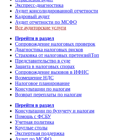
Экспресс-диагностика
Аудит консолидированной отчетности
Кадровый аудит
Аудит отчетности по МСФО
Все аудиторские услуги
Перейти в раздел
Сопровождение налоговых проверок
Диагностика налоговых рисков
Страховка от налоговых претензий
Топ
Представительство в суде
Защита в налоговых спорах
Сопровождение вызовов в ИФНС
Возмещение НДС
Налоговое планирование
Консультации по налогам
Возврат переплаты по налогам
Перейти в раздел
Консультации по бухучету и налогам
Помощь с ФСБУ
Учетная политика
Круглые столы
Экспертная поддержка
Аудит по МСФО