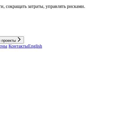
и, cокращать затраты, управлять рисками.
и проекты
ены
Контакты
English