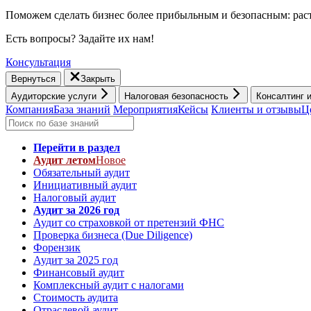
Поможем сделать бизнес более прибыльным и безопасным: раст
Есть вопросы? Задайте их нам!
Консультация
Вернуться
Закрыть
Аудиторские услуги
Налоговая безопасность
Консалтинг 
Компания
База знаний
Мероприятия
Кейсы
Клиенты и отзывы
Ц
Перейти в раздел
Аудит летом
Новое
Обязательный аудит
Инициативный аудит
Налоговый аудит
Аудит за 2026 год
Аудит со страховкой от претензий ФНС
Проверка бизнеса (Due Diligence)
Форензик
Аудит за 2025 год
Финансовый аудит
Комплексный аудит с налогами
Стоимость аудита
Отраслевой аудит