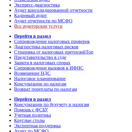
Экспресс-диагностика
Аудит консолидированной отчетности
Кадровый аудит
Аудит отчетности по МСФО
Все аудиторские услуги
Перейти в раздел
Сопровождение налоговых проверок
Диагностика налоговых рисков
Страховка от налоговых претензий
Топ
Представительство в суде
Защита в налоговых спорах
Сопровождение вызовов в ИФНС
Возмещение НДС
Налоговое планирование
Консультации по налогам
Возврат переплаты по налогам
Перейти в раздел
Консультации по бухучету и налогам
Помощь с ФСБУ
Учетная политика
Круглые столы
Экспертная поддержка
Аудит по МСФО