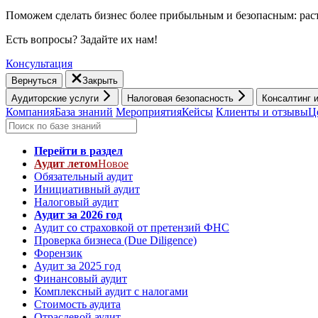
Поможем сделать бизнес более прибыльным и безопасным: раст
Есть вопросы? Задайте их нам!
Консультация
Вернуться
Закрыть
Аудиторские услуги
Налоговая безопасность
Консалтинг 
Компания
База знаний
Мероприятия
Кейсы
Клиенты и отзывы
Ц
Перейти в раздел
Аудит летом
Новое
Обязательный аудит
Инициативный аудит
Налоговый аудит
Аудит за 2026 год
Аудит со страховкой от претензий ФНС
Проверка бизнеса (Due Diligence)
Форензик
Аудит за 2025 год
Финансовый аудит
Комплексный аудит с налогами
Стоимость аудита
Отраслевой аудит