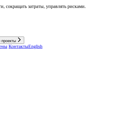
и, cокращать затраты, управлять рисками.
и проекты
ены
Контакты
English