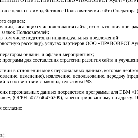
ИЧЕННОЙ ОТВЕТСТВЕННОСТЬЮ «ПРАВОВЕСТ Аудит» (ОГРН 105
тов с целью взаимодействия с Пользователями сайта Оператора 
го сервиса;
мации, касающихся использования сайта, использования програ
 заявок Пользователей;
, в том числе подготовки индивидуальных предложений;
новостную рассылку), услугах партнеров ООО «ПРАВОВЕСТ Ауд
Оператором онлайн- и офлайн-мероприятиях;
программ для составления стратегии развития сайта и улучшени
йствий в отношении моих персональных данных, которые необхо
овление, изменение), извлечение, использование, передачу (пред
й в соответствии с законодательством РФ.
у моих персональных данных посредством программы для ЭВМ «1С
, (ОГРН 5077746476209), зарегистрированному по адресу: 109544
 согласие:
в);