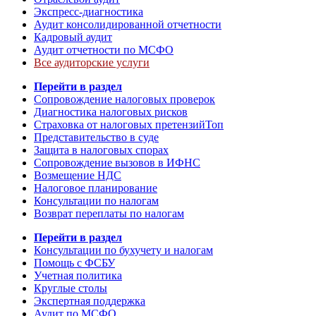
Экспресс-диагностика
Аудит консолидированной отчетности
Кадровый аудит
Аудит отчетности по МСФО
Все аудиторские услуги
Перейти в раздел
Сопровождение налоговых проверок
Диагностика налоговых рисков
Страховка от налоговых претензий
Топ
Представительство в суде
Защита в налоговых спорах
Сопровождение вызовов в ИФНС
Возмещение НДС
Налоговое планирование
Консультации по налогам
Возврат переплаты по налогам
Перейти в раздел
Консультации по бухучету и налогам
Помощь с ФСБУ
Учетная политика
Круглые столы
Экспертная поддержка
Аудит по МСФО