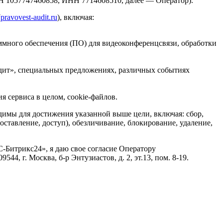
7747460858, ИНН 7714608510, далее — Оператор).
(
pravovest-audit.ru
), включая:
ммного обеспечения (ПО) для видеоконференцсвязи, обработки
ит», специальных предложениях, различных событиях
я сервиса в целом, cookie-файлов.
димы для достижения указанной выше цели, включая: сбор,
оставление, доступ), обезличивание, блокирование, удаление,
-Битрикс24», я даю свое согласие Оператору
, г. Москва, б-р Энтузиастов, д. 2, эт.13, пом. 8-19.