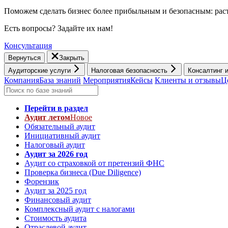
Поможем сделать бизнес более прибыльным и безопасным: раст
Есть вопросы? Задайте их нам!
Консультация
Вернуться
Закрыть
Аудиторские услуги
Налоговая безопасность
Консалтинг 
Компания
База знаний
Мероприятия
Кейсы
Клиенты и отзывы
Ц
Перейти в раздел
Аудит летом
Новое
Обязательный аудит
Инициативный аудит
Налоговый аудит
Аудит за 2026 год
Аудит со страховкой от претензий ФНС
Проверка бизнеса (Due Diligence)
Форензик
Аудит за 2025 год
Финансовый аудит
Комплексный аудит с налогами
Стоимость аудита
Отраслевой аудит