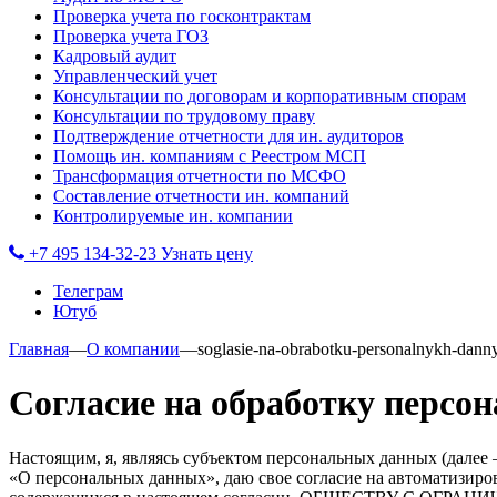
Проверка учета по госконтрактам
Проверка учета ГОЗ
Кадровый аудит
Управленческий учет
Консультации по договорам и корпоративным спорам
Консультации по трудовому праву
Подтверждение отчетности для ин. аудиторов
Помощь ин. компаниям с Реестром МСП
Трансформация отчетности по МСФО
Составление отчетности ин. компаний
Контролируемые ин. компании
+7 495 134-32-23
Узнать цену
Телеграм
Ютуб
Главная
—
О компании
—
soglasie-na-obrabotku-personalnykh-dann
Согласие на обработку персо
Настоящим, я, являясь субъектом персональных данных (далее 
«О персональных данных», даю свое согласие на автоматизиро