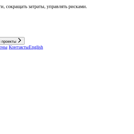
и, cокращать затраты, управлять рисками.
и проекты
ены
Контакты
English