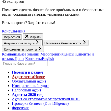
45 экспертов
Поможем сделать бизнес более прибыльным и безопасным:
расти, cокращать затраты, управлять рисками.
Есть вопросы? Задайте их нам!
Консультация
Вернуться
Закрыть
Аудиторские услуги
Налоговая безопасность
Консалтинг и проекты
Компания
База знаний
Мероприятия
Кейсы
Клиенты и
отзывы
Цены
Контакты
English
Перейти в раздел
Аудит летом
Новое
Обязательный аудит
Инициативный аудит
Налоговый аудит
Аудит за 2026 год
Аудит со страховкой от претензий ФНС
Проверка бизнеса (Due Diligence)
Форензик