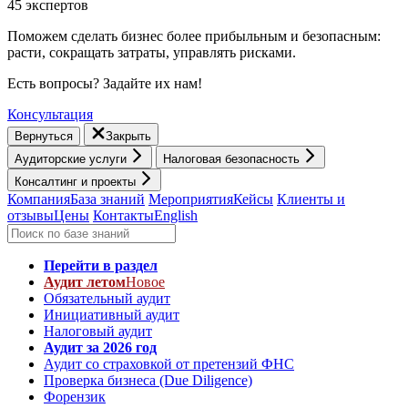
45 экспертов
Поможем сделать бизнес более прибыльным и безопасным:
расти, cокращать затраты, управлять рисками.
Есть вопросы? Задайте их нам!
Консультация
Вернуться
Закрыть
Аудиторские услуги
Налоговая безопасность
Консалтинг и проекты
Компания
База знаний
Мероприятия
Кейсы
Клиенты и
отзывы
Цены
Контакты
English
Перейти в раздел
Аудит летом
Новое
Обязательный аудит
Инициативный аудит
Налоговый аудит
Аудит за 2026 год
Аудит со страховкой от претензий ФНС
Проверка бизнеса (Due Diligence)
Форензик