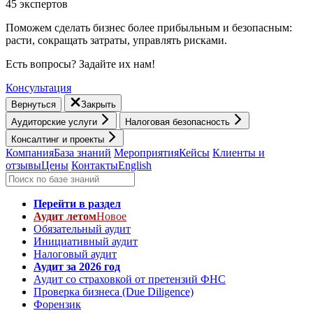
45 экспертов
Поможем сделать бизнес более прибыльным и безопасным:
расти, cокращать затраты, управлять рисками.
Есть вопросы? Задайте их нам!
Консультация
Вернуться
Закрыть
Аудиторские услуги
Налоговая безопасность
Консалтинг и проекты
Компания
База знаний
Мероприятия
Кейсы
Клиенты и
отзывы
Цены
Контакты
English
Перейти в раздел
Аудит летом
Новое
Обязательный аудит
Инициативный аудит
Налоговый аудит
Аудит за 2026 год
Аудит со страховкой от претензий ФНС
Проверка бизнеса (Due Diligence)
Форензик