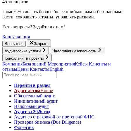
45 экспертов
Поможем сделать бизнес более прибыльным и безопасным:
расти, cокращать затраты, управлять рисками.
Есть вопросы? Задайте их нам!
Консультация
Вернуться
Закрыть
Аудиторские услуги
Налоговая безопасность
Консалтинг и проекты
Компания
База знаний
Мероприятия
Кейсы
Клиенты и
отзывы
Цены
Контакты
English
Перейти в раздел
Аудит летом
Новое
Обязательный аудит
Инициативный аудит
Налоговый аудит
Аудит за 2026 год
Аудит со страховкой от претензий ФНС
Проверка бизнеса (Due Diligence)
Форензик