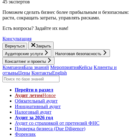
45 экспертов
Поможем сделать бизнес более прибыльным и безопасным:
расти, cокращать затраты, управлять рисками.
Есть вопросы? Задайте их нам!
Консультация
Вернуться
Закрыть
Аудиторские услуги
Налоговая безопасность
Консалтинг и проекты
Компания
База знаний
Мероприятия
Кейсы
Клиенты и
отзывы
Цены
Контакты
English
Перейти в раздел
Аудит летом
Новое
Обязательный аудит
Инициативный аудит
Налоговый аудит
Аудит за 2026 год
Аудит со страховкой от претензий ФНС
Проверка бизнеса (Due Diligence)
Форензик