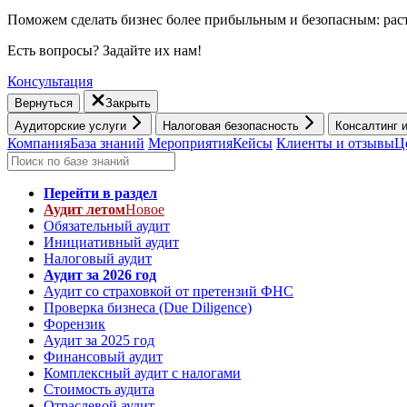
Поможем сделать бизнес более прибыльным и безопасным: раст
Есть вопросы? Задайте их нам!
Консультация
Вернуться
Закрыть
Аудиторские услуги
Налоговая безопасность
Консалтинг 
Компания
База знаний
Мероприятия
Кейсы
Клиенты и отзывы
Ц
Перейти в раздел
Аудит летом
Новое
Обязательный аудит
Инициативный аудит
Налоговый аудит
Аудит за 2026 год
Аудит со страховкой от претензий ФНС
Проверка бизнеса (Due Diligence)
Форензик
Аудит за 2025 год
Финансовый аудит
Комплексный аудит с налогами
Стоимость аудита
Отраслевой аудит