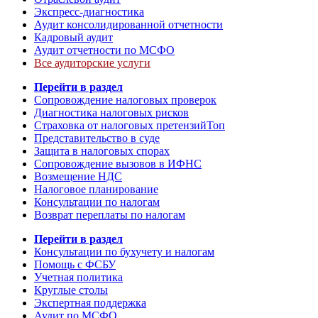
Экспресс-диагностика
Аудит консолидированной отчетности
Кадровый аудит
Аудит отчетности по МСФО
Все аудиторские услуги
Перейти в раздел
Сопровождение налоговых проверок
Диагностика налоговых рисков
Страховка от налоговых претензий
Топ
Представительство в суде
Защита в налоговых спорах
Сопровождение вызовов в ИФНС
Возмещение НДС
Налоговое планирование
Консультации по налогам
Возврат переплаты по налогам
Перейти в раздел
Консультации по бухучету и налогам
Помощь с ФСБУ
Учетная политика
Круглые столы
Экспертная поддержка
Аудит по МСФО