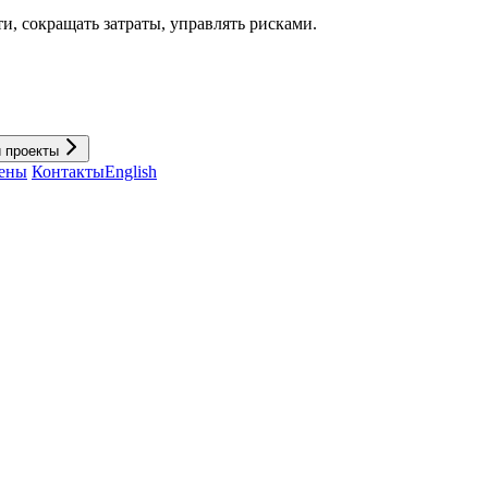
и, cокращать затраты, управлять рисками.
и проекты
ены
Контакты
English