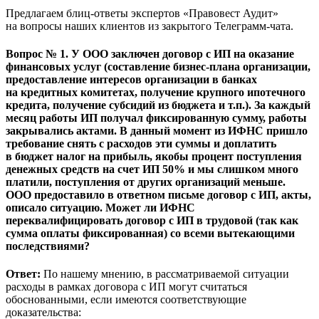
Предлагаем блиц-ответы экспертов «Правовест Аудит»
на вопросы наших клиентов из закрытого Телеграмм-чата.
Вопрос № 1. У ООО заключен договор с ИП на оказание
финансовых услуг (составление бизнес-плана организации,
предоставление интересов организации в банках
на кредитных комитетах, получение крупного ипотечного
кредита, получение субсидий из бюджета и т.п.). За каждый
месяц работы ИП получал фиксированную сумму, работы
закрывались актами. В данный момент из ИФНС пришло
требование снять с расходов эти суммы и доплатить
в бюджет налог на прибыль, якобы процент поступления
денежных средств на счет ИП 50% и мы слишком много
платили, поступления от других организаций меньше.
ООО предоставило в ответном письме договор с ИП, акты,
описало ситуацию. Может ли ИФНС
переквалифицировать договор с ИП в трудовой (так как
сумма оплаты фиксированная) со всеми вытекающими
последствиями?
Ответ:
По нашему мнению, в рассматриваемой ситуации
расходы в рамках договора с ИП могут считаться
обоснованными, если имеются соответствующие
доказательства: