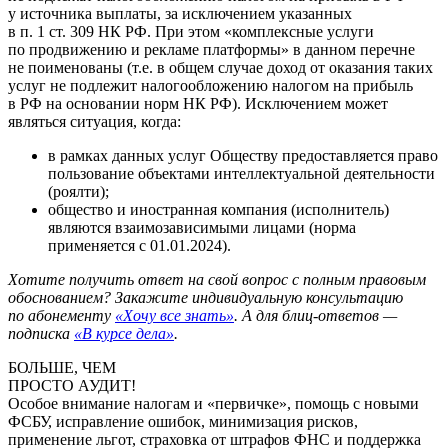
у источника выплаты, за исключением указанных
в п. 1 ст. 309 НК РФ. При этом «комплексные услуги
по продвижению и рекламе платформы» в данном перечне
не поименованы (т.е. в общем случае доход от оказания таких
услуг не подлежит налогообложению налогом на прибыль
в РФ на основании норм НК РФ). Исключением может
являться ситуация, когда:
в рамках данных услуг Обществу предоставляется право
пользование объектами интеллектуальной деятельности
(роялти);
общество и иностранная компания (исполнитель)
являются взаимозависимыми лицами (норма
применяется с 01.01.2024).
Хотите получить ответ на свой вопрос с полным правовым
обоснованием? Закажите индивидуальную консультацию
по абонементу
«Хочу все знать»
. А для блиц-ответов —
подписка
«В курсе дела»
.
БОЛЬШЕ, ЧЕМ
ПРОСТО АУДИТ!
Особое внимание налогам и «первичке», помощь с новыми
ФСБУ, исправление ошибок, минимизация рисков,
применение льгот, страховка от штрафов ФНС и поддержка