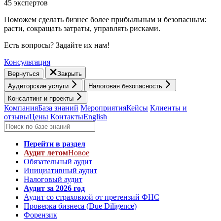
45 экспертов
Поможем сделать бизнес более прибыльным и безопасным:
расти, cокращать затраты, управлять рисками.
Есть вопросы? Задайте их нам!
Консультация
Вернуться
Закрыть
Аудиторские услуги
Налоговая безопасность
Консалтинг и проекты
Компания
База знаний
Мероприятия
Кейсы
Клиенты и
отзывы
Цены
Контакты
English
Перейти в раздел
Аудит летом
Новое
Обязательный аудит
Инициативный аудит
Налоговый аудит
Аудит за 2026 год
Аудит со страховкой от претензий ФНС
Проверка бизнеса (Due Diligence)
Форензик