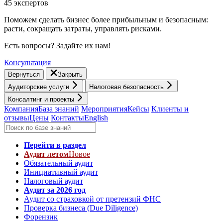
45 экспертов
Поможем сделать бизнес более прибыльным и безопасным:
расти, cокращать затраты, управлять рисками.
Есть вопросы? Задайте их нам!
Консультация
Вернуться
Закрыть
Аудиторские услуги
Налоговая безопасность
Консалтинг и проекты
Компания
База знаний
Мероприятия
Кейсы
Клиенты и
отзывы
Цены
Контакты
English
Перейти в раздел
Аудит летом
Новое
Обязательный аудит
Инициативный аудит
Налоговый аудит
Аудит за 2026 год
Аудит со страховкой от претензий ФНС
Проверка бизнеса (Due Diligence)
Форензик