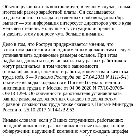
Обычно руководитель контролирует, в лучшем случае, только
итоговый размер заработной платы. Он складывается
из должностного оклада и различных надбавок/доплат/др.
выплат — эта информация интересует директоров уже в куда
меньшей степени. Но лучше эту ситуацию исправить
и уделить этому вопросу чуть больше внимания.
Дело в том, что Роструд придерживается мнения, что
в штатном расписании по одноименным должностям следует
устанавливать одинаковые размеры окладов. При этом
надбавки, доплаты и другие выплаты у разных работников
могут различаться, в том числе в зависимости
от квалификации, сложности работы, количества и качества
труда (
абз. 6
—
9
письма Роструда от 27.04.2011 N 1111-6-1
),
такие же выводы содержатся в Письме Государственной
инспекции труда в г. Москве от 04.06.2020 N 77/10-20706-
ОБ/18-1299. Об обязанности работодателя устанавливать
равные размеры должностных окладов по должностям
с равной сложностью труда также сказано в Письме Минтруда
России от 25.10.2017 N 14-1/В-953.
Иными словами, если у Ваших сотрудников, работающих
по одной должности, разные должностные оклады, то при
обнаружении нарушений компанию могут ожидать штрафы