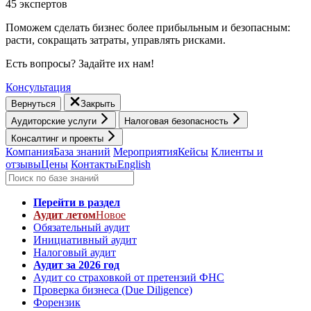
45 экспертов
Поможем сделать бизнес более прибыльным и безопасным:
расти, cокращать затраты, управлять рисками.
Есть вопросы? Задайте их нам!
Консультация
Вернуться
Закрыть
Аудиторские услуги
Налоговая безопасность
Консалтинг и проекты
Компания
База знаний
Мероприятия
Кейсы
Клиенты и
отзывы
Цены
Контакты
English
Перейти в раздел
Аудит летом
Новое
Обязательный аудит
Инициативный аудит
Налоговый аудит
Аудит за 2026 год
Аудит со страховкой от претензий ФНС
Проверка бизнеса (Due Diligence)
Форензик