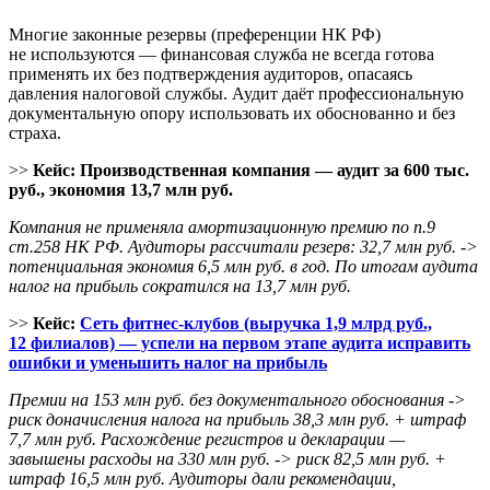
Многие законные резервы (преференции НК РФ)
не используются — финансовая служба не всегда готова
применять их без подтверждения аудиторов, опасаясь
давления налоговой службы. Аудит даёт профессиональную
документальную опору использовать их обоснованно и без
страха.
>>
Кейс: Производственная компания — аудит за 600 тыс.
руб., экономия 13,7 млн руб.
Компания не применяла амортизационную премию по п.9
ст.258 НК РФ. Аудиторы рассчитали резерв: 32,7 млн руб. ->
потенциальная экономия 6,5 млн руб. в год. По итогам аудита
налог на прибыль сократился на 13,7 млн руб.
>>
Кейс:
Сеть фитнес-клубов (выручка 1,9 млрд руб.,
12 филиалов) — успели на первом этапе аудита исправить
ошибки и уменьшить налог на прибыль
Премии на 153 млн руб. без документального обоснования ->
риск доначисления налога на прибыль 38,3 млн руб. + штраф
7,7 млн руб. Расхождение регистров и декларации —
завышены расходы на 330 млн руб. -> риск 82,5 млн руб. +
штраф 16,5 млн руб. Аудиторы дали рекомендации,