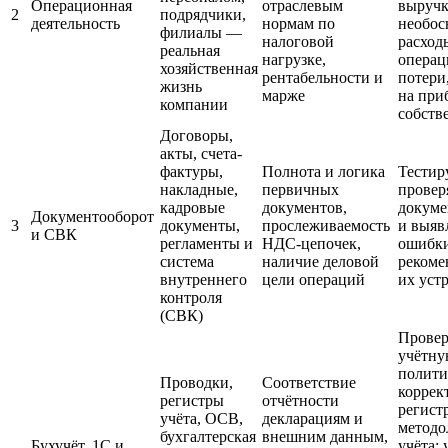
Операционная
отраслевым
выручк
2
подрядчики,
деятельность
нормам по
необос
филиалы —
налоговой
расход
реальная
нагрузке,
опера
хозяйственная
рентабельности и
потери
жизнь
марже
на при
компании
собств
Договоры,
акты, счета-
фактуры,
Полнота и логика
Тестир
накладные,
первичных
провер
кадровые
документов,
докуме
Документооборот
3
документы,
прослеживаемость
и выяв
и СВК
регламенты и
НДС-цепочек,
ошибки
система
наличие деловой
рекоме
внутреннего
цели операций
их уст
контроля
(СВК)
Провер
учётн
полити
Проводки,
Соответствие
коррек
регистры
отчётности
регист
учёта, ОСВ,
декларациям и
метод
бухгалтерская
внешним данным,
Бухучёт, 1С и
учёта; 