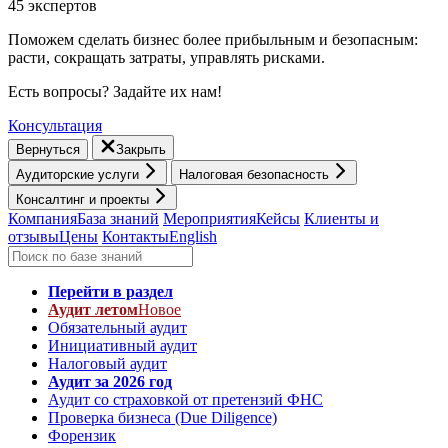
45 экспертов
Поможем сделать бизнес более прибыльным и безопасным:
расти, cокращать затраты, управлять рисками.
Есть вопросы? Задайте их нам!
Консультация
Вернуться
Закрыть
Аудиторские услуги
Налоговая безопасность
Консалтинг и проекты
Компания
База знаний
Мероприятия
Кейсы
Клиенты и
отзывы
Цены
Контакты
English
Перейти в раздел
Аудит летом
Новое
Обязательный аудит
Инициативный аудит
Налоговый аудит
Аудит за 2026 год
Аудит со страховкой от претензий ФНС
Проверка бизнеса (Due Diligence)
Форензик