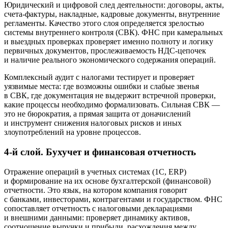
Юридический и цифровой след деятельности: договоры, акты,
счета-фактуры, накладные, кадровые документы, внутренние
регламенты. Качество этого слоя определяется зрелостью
системы внутреннего контроля (СВК). ФНС при камеральных
и выездных проверках проверяет именно полноту и логику
первичных документов, прослеживаемость НДС-цепочек
и наличие реального экономического содержания операций.
Комплексный аудит с налогами тестирует и проверяет
уязвимые места: где возможны ошибки и слабые звенья
в СВК, где документация не выдержит встречной проверки,
какие процессы необходимо формализовать. Сильная СВК —
это не бюрократия, а прямая защита от доначислений
и инструмент снижения налоговых рисков и иных
злоупотреблений на уровне процессов.
4-й слой. Бухучет и финансовая отчетность
Отражение операций в учетных системах (1С, ERP)
и формирование на их основе бухгалтерской (финансовой)
отчетности. Это язык, на котором компания говорит
с банками, инвесторами, контрагентами и государством. ФНС
сопоставляет отчетность с налоговыми декларациями
и внешними данными: проверяет динамику активов,
соотношение выручки и прибыли, расхождения между