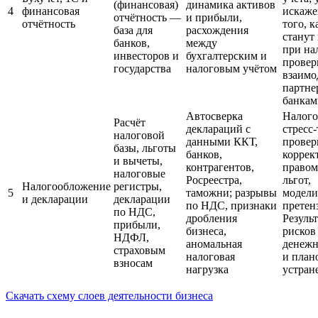
(финансовая)
динамика активов
4
финансовая
искаже
отчётность —
и прибыли,
отчётность
того, к
база для
расхождения
станут
банков,
между
при на
инвесторов и
бухгалтерским и
провер
государства
налоговым учётом
взаимо
партне
банкам
Автосверка
Налог
Расчёт
деклараций с
стресс-
налоговой
данными ККТ,
провер
базы, льготы
банков,
коррект
и вычеты,
контрагентов,
правом
налоговые
Росреестра,
льгот,
Налогообложение
регистры,
5
таможни; разрывы
модели
и декларации
декларации
по НДС, признаки
претен
по НДС,
дробления
Резуль
прибыли,
бизнеса,
рисков
НДФЛ,
аномальная
денежн
страховым
налоговая
и план
взносам
нагрузка
устран
Скачать схему слоев деятельности бизнеса