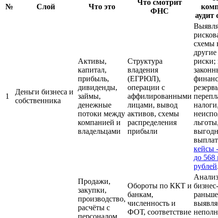
Что смотрит
№
Слой
Что это
ком
ФНС
аудит 
Выявля
рисков
схемы 
другие
Активы,
Структура
риски;
капитал,
владения
законн
прибыль,
(ЕГРЮЛ),
финан
дивиденды,
операции с
резерв
Деньги бизнеса и
1
займы,
аффилированными
перепл
собственника
денежные
лицами, вывод
налоги
потоки между
активов, схемы
неиспо
компанией и
распределения
льготы
владельцами
прибыли
выгодн
выплат
кейсы 
до 568
рублей
Анализ
Продажи,
Обороты по ККТ и
бизнес
закупки,
банкам,
раньш
производство,
численность и
выявля
расчёты с
ФОТ, соответствие
неполн
персоналом,