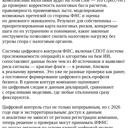
Комплексный налоговый аудит на этом слое — это стресс-тест
до проверки: корректность налоговых баз и расчетов,
правомерность применяемых льгот, моделирование
возможных претензий со стороны ФНС и оценка
их денежного эквивалента. Результат для собственника —
приоритизированная карта налоговых рисков, конкретные
шаги по их устранению и понимание, какие законные
инструменты позволяют снизить налоговую нагрузку без
угрозы спора с налоговым органом.
Системы цифрового контроля ФНС, включая СПОТ (система
прослеживаемости операций) и алгоритмы на базе ИИ,
сопоставляют данные более чем из 40 источников и выявляют
риск-сигналы — красные флаги — в режиме, близком
к реальному времени. Это уже не разовые проверки как ранее,
а постоянное формирование цифрового риск-профиля
бизнеса. В едином контуре компанию оценивают
по цифровым следам и данным деклараций, сравнивают
с отраслевыми моделями, где любые отклонения сразу
фиксируются.
Цифровой контроль стал не только непрерывным, но с 2026
годе еще и экстерриториальным: доступ к данным
и аналитике не зависит от региона регистрации компании,
теперь решение о проверках могут принимать ИФНС
из других регионов на основе единой цифровой модели