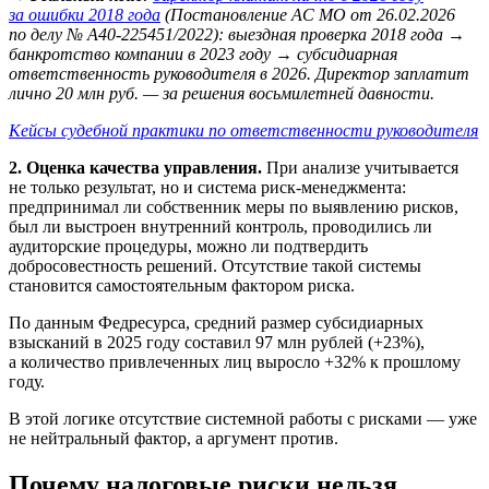
за ошибки 2018 года
(Постановление АС МО от 26.02.2026
по делу № А40-225451/2022): выездная проверка 2018 года →
банкротство компании в 2023 году → субсидиарная
ответственность руководителя в 2026. Директор заплатит
лично 20 млн руб. — за решения восьмилетней давности.
Кейсы судебной практики по ответственности руководителя
2. Оценка качества управления.
При анализе учитывается
не только результат, но и система риск-менеджмента:
предпринимал ли собственник меры по выявлению рисков,
был ли выстроен внутренний контроль, проводились ли
аудиторские процедуры, можно ли подтвердить
добросовестность решений. Отсутствие такой системы
становится самостоятельным фактором риска.
По данным Федресурса, средний размер субсидиарных
взысканий в 2025 году составил 97 млн рублей (+23%),
а количество привлеченных лиц выросло +32% к прошлому
году.
В этой логике отсутствие системной работы с рисками — уже
не нейтральный фактор, а аргумент против.
Почему налоговые риски нельзя