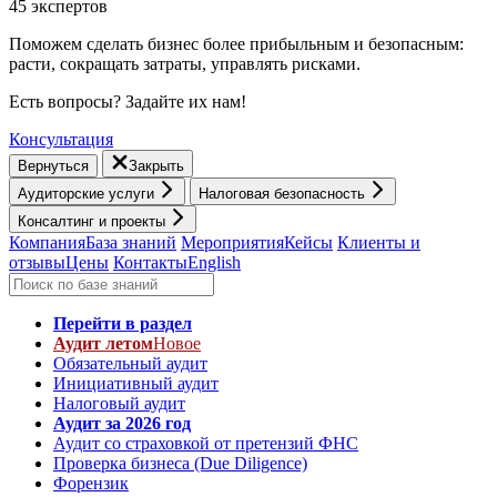
45 экспертов
Поможем сделать бизнес более прибыльным и безопасным:
расти, cокращать затраты, управлять рисками.
Есть вопросы? Задайте их нам!
Консультация
Вернуться
Закрыть
Аудиторские услуги
Налоговая безопасность
Консалтинг и проекты
Компания
База знаний
Мероприятия
Кейсы
Клиенты и
отзывы
Цены
Контакты
English
Перейти в раздел
Аудит летом
Новое
Обязательный аудит
Инициативный аудит
Налоговый аудит
Аудит за 2026 год
Аудит со страховкой от претензий ФНС
Проверка бизнеса (Due Diligence)
Форензик