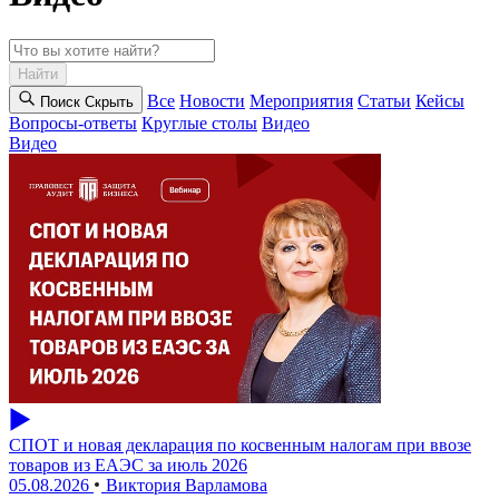
Найти
Все
Новости
Мероприятия
Статьи
Кейсы
Поиск
Cкрыть
Вопросы-ответы
Круглые столы
Видео
Видео
СПОТ и новая декларация по косвенным налогам при ввозе
товаров из ЕАЭС за июль 2026
05.08.2026
Виктория Варламова