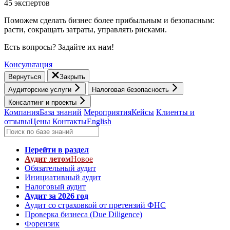
45 экспертов
Поможем сделать бизнес более прибыльным и безопасным:
расти, cокращать затраты, управлять рисками.
Есть вопросы? Задайте их нам!
Консультация
Вернуться
Закрыть
Аудиторские услуги
Налоговая безопасность
Консалтинг и проекты
Компания
База знаний
Мероприятия
Кейсы
Клиенты и
отзывы
Цены
Контакты
English
Перейти в раздел
Аудит летом
Новое
Обязательный аудит
Инициативный аудит
Налоговый аудит
Аудит за 2026 год
Аудит со страховкой от претензий ФНС
Проверка бизнеса (Due Diligence)
Форензик