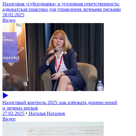
Налоговая «субсидиарка» и уголовная ответственность:
адвокатская практика для управления личными рисками
28.02.2025
Видео
Налоговый контроль 2025: как избежать доначислений
и личных рисков
27.02.2025
Наталья Наталюк
Видео