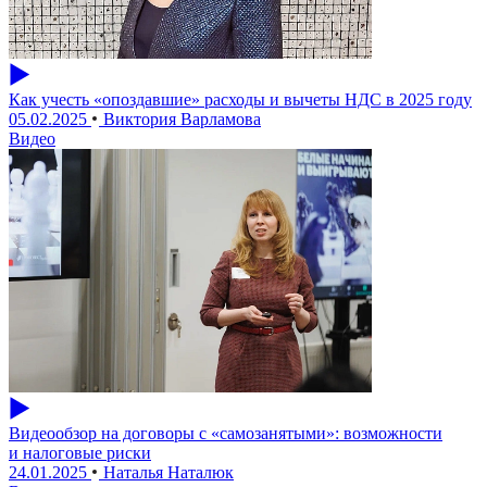
Как учесть «опоздавшие» расходы и вычеты НДС в 2025 году
05.02.2025
Виктория Варламова
Видео
Видеообзор на договоры с «самозанятыми»: возможности
и налоговые риски
24.01.2025
Наталья Наталюк