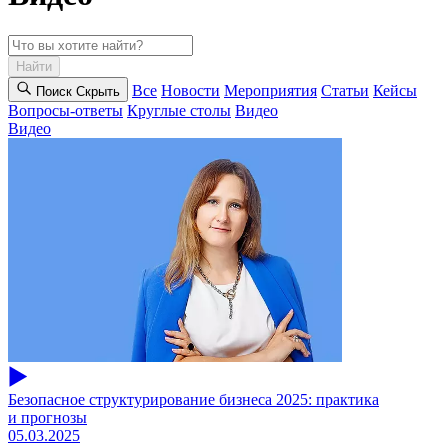
Найти
Все
Новости
Мероприятия
Статьи
Кейсы
Поиск
Cкрыть
Вопросы-ответы
Круглые столы
Видео
Видео
Безопасное структурирование бизнеса 2025: практика
и прогнозы
05.03.2025