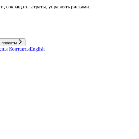
и, cокращать затраты, управлять рисками.
и проекты
ены
Контакты
English