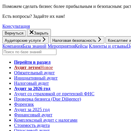
Поможем сделать бизнес более прибыльным и безопасным: раст
Есть вопросы? Задайте их нам!
Консультация
Вернуться
Закрыть
Аудиторские услуги
Налоговая безопасность
Консалтинг 
Компания
База знаний
Мероприятия
Кейсы
Клиенты и отзывы
Ц
Перейти в раздел
Аудит летом
Новое
Обязательный аудит
Инициативный аудит
Налоговый аудит
Аудит за 2026 год
Аудит со страховкой от претензий ФНС
Проверка бизнеса (Due Diligence)
Форензик
Аудит за 2025 год
Финансовый аудит
Комплексный аудит с налогами
Стоимость аудита
Отраслевой аудит