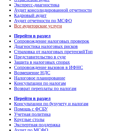
Экспресс-диагностика
Аудит консолидированной отчетности
Кадровый аудит
Аудит отчетности по МСФО
Все аудиторские услуги
Перейти в раздел
Сопровождение налоговых проверок
Диагностика налоговых рисков
Страховка от налоговых претензий
Топ
Представительство в суде
Защита в налоговых спорах
Сопровождение вызовов в ИФНС
Возмещение НДС
Налоговое планирование
Консультации по налогам
Возврат переплаты по налогам
Перейти в раздел
Консультации по бухучету и налогам
Помощь с ФСБУ
Учетная политика
Круглые столы
Экспертная поддержка
Аудит по МСФО