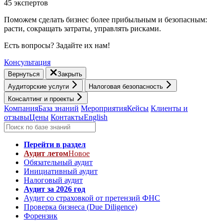
45 экспертов
Поможем сделать бизнес более прибыльным и безопасным:
расти, cокращать затраты, управлять рисками.
Есть вопросы? Задайте их нам!
Консультация
Вернуться
Закрыть
Аудиторские услуги
Налоговая безопасность
Консалтинг и проекты
Компания
База знаний
Мероприятия
Кейсы
Клиенты и
отзывы
Цены
Контакты
English
Перейти в раздел
Аудит летом
Новое
Обязательный аудит
Инициативный аудит
Налоговый аудит
Аудит за 2026 год
Аудит со страховкой от претензий ФНС
Проверка бизнеса (Due Diligence)
Форензик