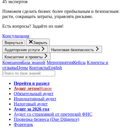
45 экспертов
Поможем сделать бизнес более прибыльным и безопасным:
расти, cокращать затраты, управлять рисками.
Есть вопросы? Задайте их нам!
Консультация
Вернуться
Закрыть
Аудиторские услуги
Налоговая безопасность
Консалтинг и проекты
Компания
База знаний
Мероприятия
Кейсы
Клиенты и
отзывы
Цены
Контакты
English
Перейти в раздел
Аудит летом
Новое
Обязательный аудит
Инициативный аудит
Налоговый аудит
Аудит за 2026 год
Аудит со страховкой от претензий ФНС
Проверка бизнеса (Due Diligence)
Форензик