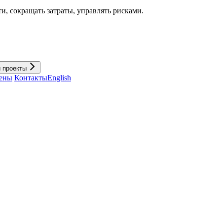
и, cокращать затраты, управлять рисками.
и проекты
ены
Контакты
English