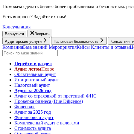
Поможем сделать бизнес более прибыльным и безопасным: раст
Есть вопросы? Задайте их нам!
Консультация
Вернуться
Закрыть
Аудиторские услуги
Налоговая безопасность
Консалтинг 
Компания
База знаний
Мероприятия
Кейсы
Клиенты и отзывы
Ц
Перейти в раздел
Аудит летом
Новое
Обязательный аудит
Инициативный аудит
Налоговый аудит
Аудит за 2026 год
Аудит со страховкой от претензий ФНС
Проверка бизнеса (Due Diligence)
Форензик
Аудит за 2025 год
Финансовый аудит
Комплексный аудит с налогами
Стоимость аудита
Отраслевой аудит