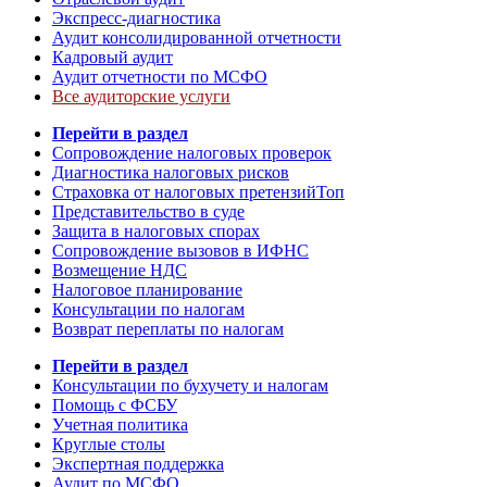
Экспресс-диагностика
Аудит консолидированной отчетности
Кадровый аудит
Аудит отчетности по МСФО
Все аудиторские услуги
Перейти в раздел
Сопровождение налоговых проверок
Диагностика налоговых рисков
Страховка от налоговых претензий
Топ
Представительство в суде
Защита в налоговых спорах
Сопровождение вызовов в ИФНС
Возмещение НДС
Налоговое планирование
Консультации по налогам
Возврат переплаты по налогам
Перейти в раздел
Консультации по бухучету и налогам
Помощь с ФСБУ
Учетная политика
Круглые столы
Экспертная поддержка
Аудит по МСФО