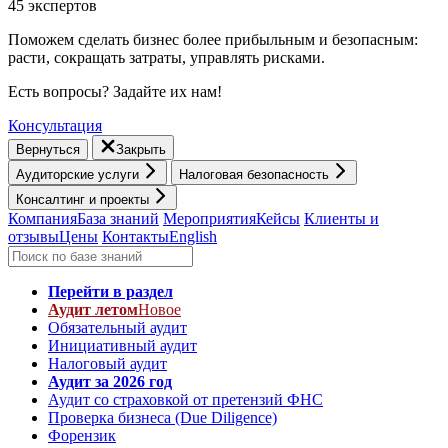
45 экспертов
Поможем сделать бизнес более прибыльным и безопасным:
расти, cокращать затраты, управлять рисками.
Есть вопросы? Задайте их нам!
Консультация
Вернуться
Закрыть
Аудиторские услуги
Налоговая безопасность
Консалтинг и проекты
Компания
База знаний
Мероприятия
Кейсы
Клиенты и
отзывы
Цены
Контакты
English
Перейти в раздел
Аудит летом
Новое
Обязательный аудит
Инициативный аудит
Налоговый аудит
Аудит за 2026 год
Аудит со страховкой от претензий ФНС
Проверка бизнеса (Due Diligence)
Форензик