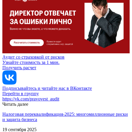
Аудит со страховкой от рисков
Узнайте стоимость за 1 мин.
Получить расчет
Подписывайтесь и читайте нас в ВКонтакте
Перейти в группу
https://vk.com/pravovest_audit
Читать далее
Налоговая переквалификация-2025: многомиллионные риски
и защита бизнеса
19 сентября 2025