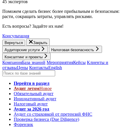
45 экспертов
Поможем сделать бизнес более прибыльным и безопасным:
расти, cокращать затраты, управлять рисками.
Есть вопросы? Задайте их нам!
Консультация
Вернуться
Закрыть
Аудиторские услуги
Налоговая безопасность
Консалтинг и проекты
Компания
База знаний
Мероприятия
Кейсы
Клиенты и
отзывы
Цены
Контакты
English
Перейти в раздел
Аудит летом
Новое
Обязательный аудит
Инициативный аудит
Налоговый аудит
Аудит за 2026 год
Аудит со страховкой от претензий ФНС
Проверка бизнеса (Due Diligence)
Форензик