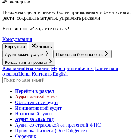
45 экспертов
Поможем сделать бизнес более прибыльным и безопасным:
расти, cокращать затраты, управлять рисками.
Есть вопросы? Задайте их нам!
Консультация
Вернуться
Закрыть
Аудиторские услуги
Налоговая безопасность
Консалтинг и проекты
Компания
База знаний
Мероприятия
Кейсы
Клиенты и
отзывы
Цены
Контакты
English
Перейти в раздел
Аудит летом
Новое
Обязательный аудит
Инициативный аудит
Налоговый аудит
Аудит за 2026 год
Аудит со страховкой от претензий ФНС
Проверка бизнеса (Due Diligence)
Форензик