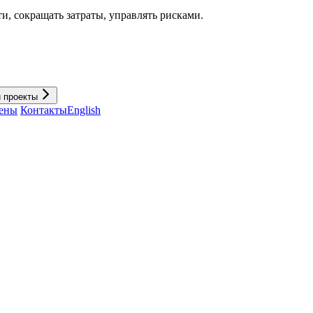
и, cокращать затраты, управлять рисками.
и проекты
ены
Контакты
English