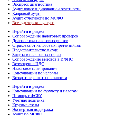
Экспресс-диагностика
Аудит консолидированной отчетности
Кадровый аудит
Аудит отчетности по МСФО
Все аудиторские услуги
Перейти в раздел
Сопровождение налоговых проверок
Диагностика налоговых рисков
Страховка от налоговых претензий
Топ
Представительство в суде
Защита в налоговых спорах
Сопровождение вызовов в ИФНС
Возмещение НДС
Налоговое планирование
Консультации по налогам
Возврат переплаты по налогам
Перейти в раздел
Консультации по бухучету и налогам
Помощь с ФСБУ
Учетная политика
Круглые столы
Экспертная поддержка
Аудит по МСФО