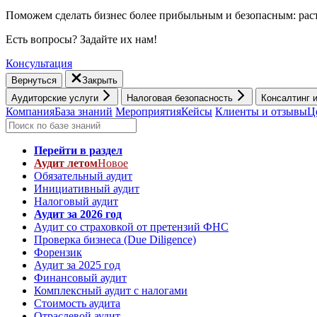
Поможем сделать бизнес более прибыльным и безопасным: раст
Есть вопросы? Задайте их нам!
Консультация
Вернуться
Закрыть
Аудиторские услуги
Налоговая безопасность
Консалтинг 
Компания
База знаний
Мероприятия
Кейсы
Клиенты и отзывы
Ц
Перейти в раздел
Аудит летом
Новое
Обязательный аудит
Инициативный аудит
Налоговый аудит
Аудит за 2026 год
Аудит со страховкой от претензий ФНС
Проверка бизнеса (Due Diligence)
Форензик
Аудит за 2025 год
Финансовый аудит
Комплексный аудит с налогами
Стоимость аудита
Отраслевой аудит