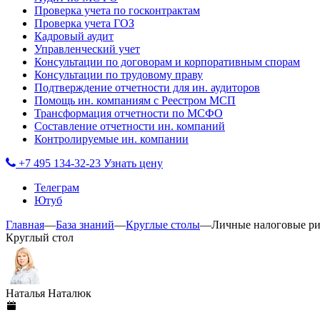
Проверка учета по госконтрактам
Проверка учета ГОЗ
Кадровый аудит
Управленческий учет
Консультации по договорам и корпоративным спорам
Консультации по трудовому праву
Подтверждение отчетности для ин. аудиторов
Помощь ин. компаниям с Реестром МСП
Трансформация отчетности по МСФО
Составление отчетности ин. компаний
Контролируемые ин. компании
+7 495 134-32-23
Узнать цену
Телеграм
Ютуб
Главная
—
База знаний
—
Круглые столы
—
Личные налоговые рис
Круглый стол
Наталья Наталюк