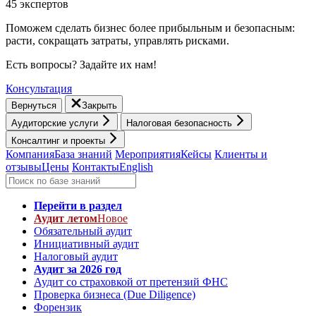
45 экспертов
Поможем сделать бизнес более прибыльным и безопасным:
расти, cокращать затраты, управлять рисками.
Есть вопросы? Задайте их нам!
Консультация
Вернуться
Закрыть
Аудиторские услуги
Налоговая безопасность
Консалтинг и проекты
Компания
База знаний
Мероприятия
Кейсы
Клиенты и
отзывы
Цены
Контакты
English
Перейти в раздел
Аудит летом
Новое
Обязательный аудит
Инициативный аудит
Налоговый аудит
Аудит за 2026 год
Аудит со страховкой от претензий ФНС
Проверка бизнеса (Due Diligence)
Форензик