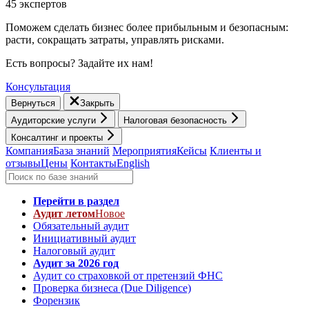
45 экспертов
Поможем сделать бизнес более прибыльным и безопасным:
расти, cокращать затраты, управлять рисками.
Есть вопросы? Задайте их нам!
Консультация
Вернуться
Закрыть
Аудиторские услуги
Налоговая безопасность
Консалтинг и проекты
Компания
База знаний
Мероприятия
Кейсы
Клиенты и
отзывы
Цены
Контакты
English
Перейти в раздел
Аудит летом
Новое
Обязательный аудит
Инициативный аудит
Налоговый аудит
Аудит за 2026 год
Аудит со страховкой от претензий ФНС
Проверка бизнеса (Due Diligence)
Форензик