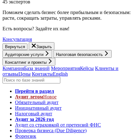
45 экспертов
Поможем сделать бизнес более прибыльным и безопасным:
расти, cокращать затраты, управлять рисками.
Есть вопросы? Задайте их нам!
Консультация
Вернуться
Закрыть
Аудиторские услуги
Налоговая безопасность
Консалтинг и проекты
Компания
База знаний
Мероприятия
Кейсы
Клиенты и
отзывы
Цены
Контакты
English
Перейти в раздел
Аудит летом
Новое
Обязательный аудит
Инициативный аудит
Налоговый аудит
Аудит за 2026 год
Аудит со страховкой от претензий ФНС
Проверка бизнеса (Due Diligence)
Форензик