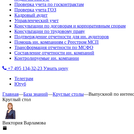
Проверка учета по госконтрактам
Проверка учета ГОЗ
Кадровый аудит
Управленческий учет
Консультации по договорам и корпоративным спорам
Консультации по трудовому праву
Подтверждение отчетности для ин. аудиторов
Помощь ин. компаниям с Реестром МСП
Трансформация отчетности по МСФО
Составление отчетности ин. компаний
Контролируемые ин. компании
+7 495 134-32-23
Узнать цену
Телеграм
Ютуб
Главная
—
База знаний
—
Круглые столы
—
Выпускной по интен
Круглый стол
Виктория Варламова