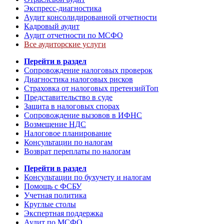
Экспресс-диагностика
Аудит консолидированной отчетности
Кадровый аудит
Аудит отчетности по МСФО
Все аудиторские услуги
Перейти в раздел
Сопровождение налоговых проверок
Диагностика налоговых рисков
Страховка от налоговых претензий
Топ
Представительство в суде
Защита в налоговых спорах
Сопровождение вызовов в ИФНС
Возмещение НДС
Налоговое планирование
Консультации по налогам
Возврат переплаты по налогам
Перейти в раздел
Консультации по бухучету и налогам
Помощь с ФСБУ
Учетная политика
Круглые столы
Экспертная поддержка
Аудит по МСФО