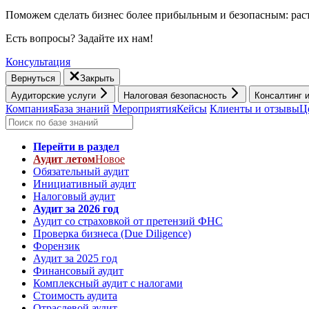
Поможем сделать бизнес более прибыльным и безопасным: раст
Есть вопросы? Задайте их нам!
Консультация
Вернуться
Закрыть
Аудиторские услуги
Налоговая безопасность
Консалтинг 
Компания
База знаний
Мероприятия
Кейсы
Клиенты и отзывы
Ц
Перейти в раздел
Аудит летом
Новое
Обязательный аудит
Инициативный аудит
Налоговый аудит
Аудит за 2026 год
Аудит со страховкой от претензий ФНС
Проверка бизнеса (Due Diligence)
Форензик
Аудит за 2025 год
Финансовый аудит
Комплексный аудит с налогами
Стоимость аудита
Отраслевой аудит