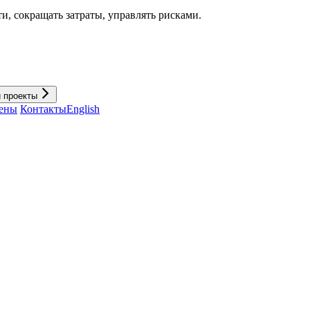
и, cокращать затраты, управлять рисками.
и проекты
ены
Контакты
English