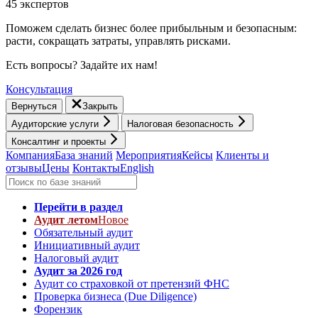
45 экспертов
Поможем сделать бизнес более прибыльным и безопасным:
расти, cокращать затраты, управлять рисками.
Есть вопросы? Задайте их нам!
Консультация
Вернуться
Закрыть
Аудиторские услуги
Налоговая безопасность
Консалтинг и проекты
Компания
База знаний
Мероприятия
Кейсы
Клиенты и
отзывы
Цены
Контакты
English
Перейти в раздел
Аудит летом
Новое
Обязательный аудит
Инициативный аудит
Налоговый аудит
Аудит за 2026 год
Аудит со страховкой от претензий ФНС
Проверка бизнеса (Due Diligence)
Форензик