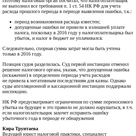
Поэтому налоговый орган посчитал, что налогоплательщик
не выполнил все требования п. 1 ст. 54 НК РФ для учета
расхода прошлого периода в периоде выявления ошибки, т.к.:
период возникновения расхода известен;
допущенные ошибки не привели к излишней уплате
налога, поскольку в 2016 году у налогоплательщика был
убыток, и налог в бюджет не уплачивался.
Следовательно, спорная сумма затрат могла быть учтена
только в 2016 году.
Позиция судов разделилась. Суд первой инстанции отменил
решение налогового органа, указав, что допущенная ошибка
(искажение) в определении периода учета расходов
не привела к негативным последствиям для казны. Однако
суды апелляционной и кассационной инстанции поддержали
инспекцию.
НК РФ предусматривает ограничения по сумме переносимого
убытка на будущее и это правило не должно нарушаться, в т.ч.
если налогоплательщик захочет исправить ошибку
убыточного года в периоде ее обнаружения
Кира Трунтаева
Ведущий юрист налоговой практики, специалист