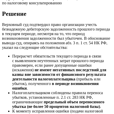
по налоговому консультированию
Решение
Верховный суд подтвердил право организации учесть
безнадежную дебиторскую задолженность прошлого периода
в текущем периоде, несмотря на то, что период
возникновения задолженности был убыточен. В обоснование
вывода суд, опираясь на положения абз. 3 п. 1 ст. 54 НК РФ,
указал на следующие обстоятельства:
Перерасчет обязательств текущего периода в связи
с выявлением неучтенных затрат прошлого периода
правомерен, если ранее допущенные ошибки
(искажения)
не имеют негативных последствий для
казны вне зависимости от финансового результата
деятельности налогоплательщика
(прибыль или
убыток), полученного
в периоде возникновения
ошибки
.
Налогоплательщиком соблюдены правила переноса
убытков, установленные п. 2.1 ст. 283 НК РФ,
ограничивающие
предельный объем переносимого
убытка (не более 50 процентов налоговой базы)
.
К моменту исправления ошибки (подачи налоговой