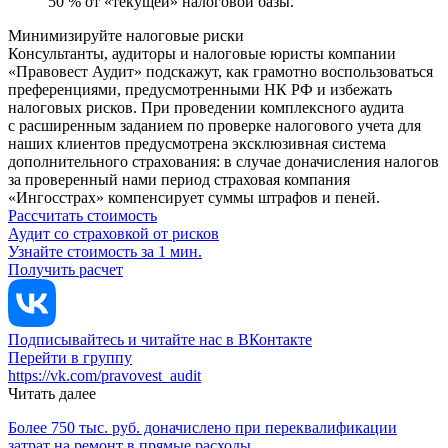
50 % от «текущей» налоговой базы.
Минимизируйте налоговые риски
Консультанты, аудиторы и налоговые юристы компании
«Правовест Аудит» подскажут, как грамотно воспользоваться
преференциями, предусмотренными НК РФ и избежать
налоговых рисков. При проведении комплексного аудита
с расширенным заданием по проверке налогового учета для
наших клиентов предусмотрена эксклюзивная система
дополнительного страхования: в случае доначисления налогов
за проверенный нами период страховая компания
«Ингосстрах» компенсирует суммы штрафов и пеней.
Рассчитать стоимость
Аудит со страховкой от рисков
Узнайте стоимость за 1 мин.
Получить расчет
Подписывайтесь и читайте нас в ВКонтакте
Перейти в группу
https://vk.com/pravovest_audit
Читать далее
Более 750 тыс. руб. доначислено при переквалификации
затрат на ремонт в прямые расходы