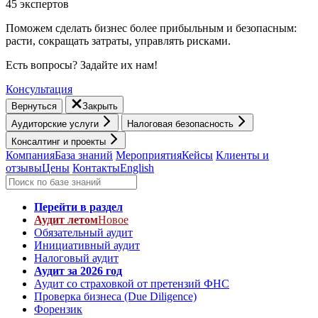
45 экспертов
Поможем сделать бизнес более прибыльным и безопасным:
расти, cокращать затраты, управлять рисками.
Есть вопросы? Задайте их нам!
Консультация
Вернуться
Закрыть
Аудиторские услуги
Налоговая безопасность
Консалтинг и проекты
Компания
База знаний
Мероприятия
Кейсы
Клиенты и
отзывы
Цены
Контакты
English
Перейти в раздел
Аудит летом
Новое
Обязательный аудит
Инициативный аудит
Налоговый аудит
Аудит за 2026 год
Аудит со страховкой от претензий ФНС
Проверка бизнеса (Due Diligence)
Форензик