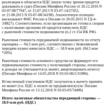
реализация и облагается НДС (иную точку зрения придется
доказывать в суде) (Письма Минфина России от 26.12.2016 N
03-07-08/77947, от 15.07.2013 N 03-07-14/27452,
от 21.08.2013 N 03-07-08/34198). Аналогичную позицию
высказывает ФНС России в Письме от 26.05.2015 N ГД-4-
3/8827). Соответственно, если организация не готова к спорам
с налоговыми органами ей придется начислить НДС
с рыночной стоимости недвижимости (п.2 ст.154 НК РФ).
Рыночная стоимость передаваемой недвижимости по отчету
оценщика — 94,5 млн руб., соответственно с безвозмезной
передачи нужно начислить НДС — 18.9 млн руб. (94,5 млн
*20%)
Рыночная стоимость основного средства не формирует его
первоначальную стоимость у получающей стороны, поскольку
в доходах не учитывается (а значит, амортизировать нечего)
(Письмо Минфина от 14.05.2018 N 03-03-06/1/31986).
Исчисленный участником НДС получатель к вычету принять
не может (т.к. НДС к оплате не предъявлялся) (см. Письмо
Минфина России от 13.12.2016 N 03-03-05/74496)
Итого: налоговые обязательства передающей стороны —
18.9 млн руб. (НДС)