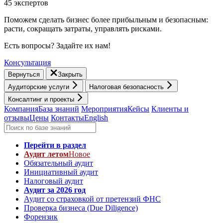
45 экспертов
Поможем сделать бизнес более прибыльным и безопасным:
расти, cокращать затраты, управлять рисками.
Есть вопросы? Задайте их нам!
Консультация
Вернуться
Закрыть
Аудиторские услуги
Налоговая безопасность
Консалтинг и проекты
Компания
База знаний
Мероприятия
Кейсы
Клиенты и
отзывы
Цены
Контакты
English
Перейти в раздел
Аудит летом
Новое
Обязательный аудит
Инициативный аудит
Налоговый аудит
Аудит за 2026 год
Аудит со страховкой от претензий ФНС
Проверка бизнеса (Due Diligence)
Форензик