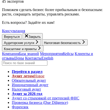
45 экспертов
Поможем сделать бизнес более прибыльным и безопасным:
расти, cокращать затраты, управлять рисками.
Есть вопросы? Задайте их нам!
Консультация
Вернуться
Закрыть
Аудиторские услуги
Налоговая безопасность
Консалтинг и проекты
Компания
База знаний
Мероприятия
Кейсы
Клиенты и
отзывы
Цены
Контакты
English
Перейти в раздел
Аудит летом
Новое
Обязательный аудит
Инициативный аудит
Налоговый аудит
Аудит за 2026 год
Аудит со страховкой от претензий ФНС
Проверка бизнеса (Due Diligence)
Форензик