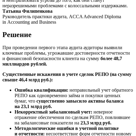
и нейтрализовать угрозы до того, как они станут
неразрешимыми проблемами с колоссальными издержками.
Татьяна Филипенкова
Руководитель практики аудита, ACCA Advanced Diploma
in Accounting and Business
Решение
При проведении первого этапа аудита аудиторы выявили
ключевые проблемы, угрожавшие достоверности отчетности
и финансовой безопасности клиента на сумму
более 48,7
миллиардов рублей.
Существенные искажения в учете сделок РЕПО (на сумму
свыше 46,4 млрд руб.):
Ошибка квалификации:
неправильный учет обратного
РЕПО как одновременно займа и покупки ценных
бумаг, что
существенно завысило активы баланса
на 23,1 млрд руб.
Некорректный забалансовый учет:
неверное
отражение обеспечения по сделкам РЕПО, повлиявшее
на забалансовые показатели на
23,3 млрд руб.
Методологические ошибки в учетной политике
и отчетности:
несоответствие форм отчетности новому