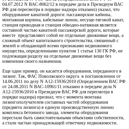
04.07.2012 N ВАС-8062/12 в передаче дела в Президиум ВАС
РФ для пересмотра в порядке надзора отказано) указал, что
оборудование канатной дороги: пассажирские кабины,
монтажная корзина, кабельные линии, несуще-тяговой канат,
станция приводная и станция обводно-натяжная является
составной частью канатной пассажирской дороги, которые
вместе представляют собой не отдельные движимые вещи, а
сложный объект капитального строительства, связанный с
землей и обладающий всеми признаками недвижимого
имущества, определенными пунктом 1 статьи 130 ГК РФ, не
подлежащая разделу на отдельные движимые вещи без
изменения своего назначения.
Еще один пример, он касается оборудования, переданного в
лизинг. Так, ФАС Поволжского округа в постановлении от
14.06.2011 по делу N А12-15936/2010 (Определением ВАС РФ
от 24.08.2011 N ВАС-10961/11 отказано в передаче дела N
А12-15936/2010 в Президиум ВАС РФ для пересмотра в
порядке надзора) признал, что с момента монтажа
лизингополучателем составных частей оборудования
(предмета лизинга) в единую производственную линию
комплекса бетонного завода, элементы оборудования
перестали быть самостоятельными объектами собственности,
а стали частью принадлежащей ответчику недвижимости.