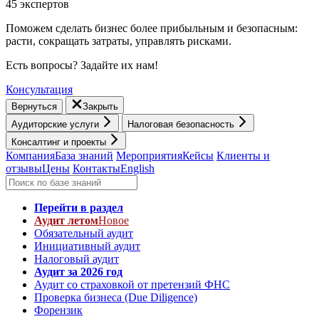
45 экспертов
Поможем сделать бизнес более прибыльным и безопасным:
расти, cокращать затраты, управлять рисками.
Есть вопросы? Задайте их нам!
Консультация
Вернуться
Закрыть
Аудиторские услуги
Налоговая безопасность
Консалтинг и проекты
Компания
База знаний
Мероприятия
Кейсы
Клиенты и
отзывы
Цены
Контакты
English
Перейти в раздел
Аудит летом
Новое
Обязательный аудит
Инициативный аудит
Налоговый аудит
Аудит за 2026 год
Аудит со страховкой от претензий ФНС
Проверка бизнеса (Due Diligence)
Форензик