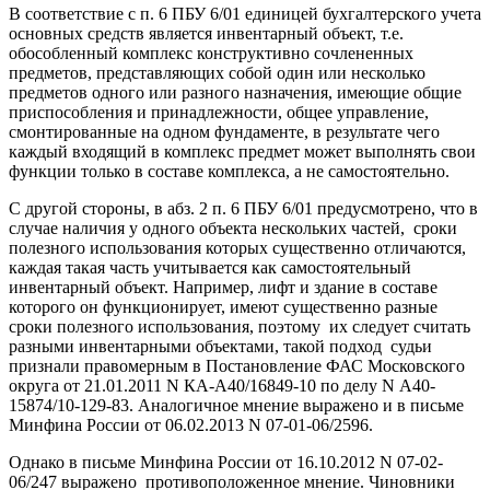
В соответствие с п. 6 ПБУ 6/01 единицей бухгалтерского учета
основных средств является инвентарный объект, т.е.
обособленный комплекс конструктивно сочлененных
предметов, представляющих собой один или несколько
предметов одного или разного назначения, имеющие общие
приспособления и принадлежности, общее управление,
смонтированные на одном фундаменте, в результате чего
каждый входящий в комплекс предмет может выполнять свои
функции только в составе комплекса, а не самостоятельно.
С другой стороны, в абз. 2 п. 6 ПБУ 6/01 предусмотрено, что в
случае наличия у одного объекта нескольких частей, сроки
полезного использования которых существенно отличаются,
каждая такая часть учитывается как самостоятельный
инвентарный объект. Например, лифт и здание в составе
которого он функционирует, имеют существенно разные
сроки полезного использования, поэтому их следует считать
разными инвентарными объектами, такой подход судьи
признали правомерным в Постановление ФАС Московского
округа от 21.01.2011 N КА-А40/16849-10 по делу N А40-
15874/10-129-83. Аналогичное мнение выражено и в письме
Минфина России от 06.02.2013 N 07-01-06/2596.
Однако в письме Минфина России от 16.10.2012 N 07-02-
06/247 выражено противоположенное мнение. Чиновники