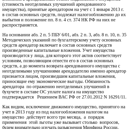
(стоимость неотделимых улучшений арендованного
имущества), принятые арендатором на учет с 1 января 2013 г.
в состав основных средств, подлежат налогообложению до их
выбытия и положение пп. 8 п. 4 ст. 374 НК РФ на них не
распространяется.
На основании абз. 2 п. 5 ПБУ 6/01, абз. 2 п. 3, абз. 8 п. 10, п. 35
Методических указаний по бухгалтерскому учету основных
средств арендатор включает в состав основных средств
произведенные капитальные вложения. Учет имущества
производится у лица, для которого этот актив соответствует
условиям, позволяющим отнести его в состав основных
средств, а до момента возврата арендованного имущества с
неотделимыми улучшениями арендодателю именно арендатор
признается лицом, произведшим капитальные вложения,
приносящие ему экономические выгоды. Обязанность
арендатора по отражению неотделимых улучшений в
бухучете в составе ОС уплате налога на имущество
подтверждается Решением ВАС РФ от 27.01.2012 N 16291/11.
Как видим, исключение движимого имущество, принятого на
учет в 2013 году из под налогообложения налогом на
имущество действует всего три месяца, а порядок
применения этой льготы уже вызывает столько вопросов,
будем внимательно изучать разъяснения Минфина России,