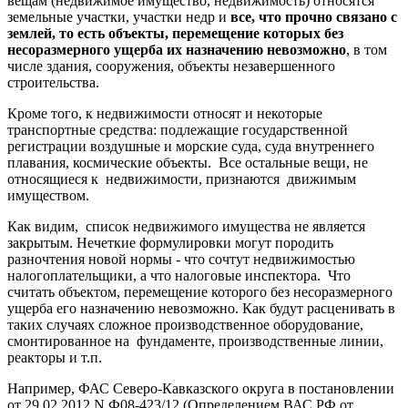
вещам (недвижимое имущество, недвижимость) относятся
земельные участки, участки недр и
все, что прочно связано с
землей, то есть объекты, перемещение которых без
несоразмерного ущерба их назначению невозможно
, в том
числе здания, сооружения, объекты незавершенного
строительства.
Кроме того, к недвижимости относят и некоторые
транспортные средства: подлежащие государственной
регистрации воздушные и морские суда, суда внутреннего
плавания, космические объекты. Все остальные вещи, не
относящиеся к недвижимости, признаются движимым
имуществом.
Как видим, список недвижимого имущества не является
закрытым. Нечеткие формулировки могут породить
разночтения новой нормы - что сочтут недвижимостью
налогоплательщики, а что налоговые инспектора. Что
считать объектом, перемещение которого без несоразмерного
ущерба его назначению невозможно. Как будут расценивать в
таких случаях сложное производственное оборудование,
смонтированное на фундаменте, производственные линии,
реакторы и т.п.
Например, ФАС Северо-Кавказского округа в постановлении
от 29.02.2012 N Ф08-423/12 (Определением ВАС РФ от