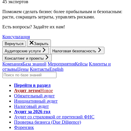
45 экспертов
Поможем сделать бизнес более прибыльным и безопасным:
расти, cокращать затраты, управлять рисками.
Есть вопросы? Задайте их нам!
Консультация
Вернуться
Закрыть
Аудиторские услуги
Налоговая безопасность
Консалтинг и проекты
Компания
База знаний
Мероприятия
Кейсы
Клиенты и
отзывы
Цены
Контакты
English
Перейти в раздел
Аудит летом
Новое
Обязательный аудит
Инициативный аудит
Налоговый аудит
Аудит за 2026 год
Аудит со страховкой от претензий ФНС
Проверка бизнеса (Due Diligence)
Форензик