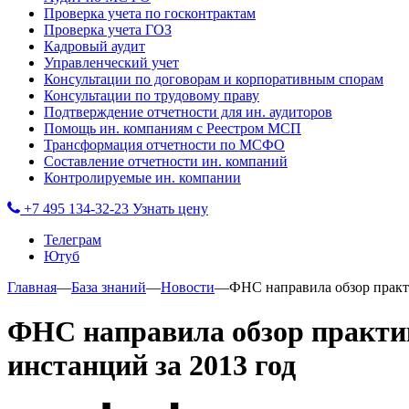
Проверка учета по госконтрактам
Проверка учета ГОЗ
Кадровый аудит
Управленческий учет
Консультации по договорам и корпоративным спорам
Консультации по трудовому праву
Подтверждение отчетности для ин. аудиторов
Помощь ин. компаниям с Реестром МСП
Трансформация отчетности по МСФО
Составление отчетности ин. компаний
Контролируемые ин. компании
+7 495 134-32-23
Узнать цену
Телеграм
Ютуб
Главная
—
База знаний
—
Новости
—
ФНС направила обзор практ
ФНС направила обзор практик
инстанций за 2013 год