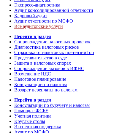
Экспресс-диагностика
Аудит консолидированной отчетности
Кадровый аудит
Аудит отчетности по МСФО
Все аудиторские услуги
Перейти в раздел
Сопровождение налоговых проверок
Диагностика налоговых рисков
Страховка от налоговых претензий
Топ
Представительство в суде
Защита в налоговых спорах
Сопровождение вызовов в ИФНС
Возмещение НДС
Налоговое планирование
Консультации по налогам
Возврат переплаты по налогам
Перейти в раздел
Консультации по бухучету и налогам
Помощь с ФСБУ
Учетная политика
Круглые столы
Экспертная поддержка
Аудит по МСФО