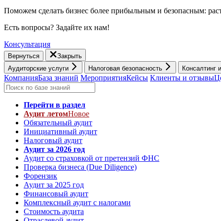
Поможем сделать бизнес более прибыльным и безопасным: раст
Есть вопросы? Задайте их нам!
Консультация
Вернуться
Закрыть
Аудиторские услуги
Налоговая безопасность
Консалтинг 
Компания
База знаний
Мероприятия
Кейсы
Клиенты и отзывы
Ц
Перейти в раздел
Аудит летом
Новое
Обязательный аудит
Инициативный аудит
Налоговый аудит
Аудит за 2026 год
Аудит со страховкой от претензий ФНС
Проверка бизнеса (Due Diligence)
Форензик
Аудит за 2025 год
Финансовый аудит
Комплексный аудит с налогами
Стоимость аудита
Отраслевой аудит