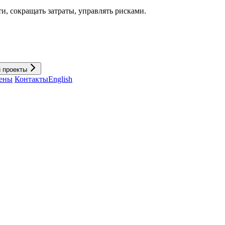
и, cокращать затраты, управлять рисками.
и проекты
ены
Контакты
English