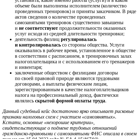
установить, какие именно работы (услуги) и в каком
объеме были выполнены исполнителем (количество
проведенных тренировок) и приняты заказчиком. В ряде
актов сведения о количестве проведенных
самозанятыми тренировок существенно завышены
и
не соответствуют
продолжительности оказанных
услуг исходя из средней длительности тренировки;
деятельность физлиц
регулировалась
и контролировалась
со стороны общества. Услуги
оказывались в рабочее время, установленное в обществе
в соответствии с расписанием, в тренировочных залах
налогоплательщика и с использованием его тренажеров
и инвентаря;
заключенные обществом с физлицами договоры
по своей правовой природе являются трудовыми
договорами, а выплаты физическим лицам,
зарегистрированным в качестве налогоплательщиков
налога на профессиональный доход, фактически
являлись
скрытой формой оплаты труда
.
Данный судебный кейс достаточно ярко описывает рисковые
признаки налоговых схем с участием «самозянятых».
Кстати, основные «нехорошие критерии»,
свидетельствующие о подмене трудовых отношений
гражданско-правовыми с самозанятыми ФНС описала в своем