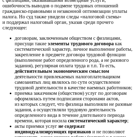
с физлицами, оказывавшими возмездные услуги,
ошибочность выводов о подмене трудовых отношений
гражданско-правовыми и незаконной оптимизации уплаты
налога. Но суд также увидели следы «налоговой схемы»
и поддержал налоговый орган, указав среди прочего
следующее:
договорам, заключенным обществом с физлицами,
присущи такие
элементы трудового договора
как
систематический характер, личное выполнение работы,
закрепление в предмете договора трудовой функции
(выполнение работ определенного рода, а не разового
задания), регулярная оплата труда и т.п. То есть,
действительным экономическим смыслом
деятельности привлекаемых налогоплательщиком
самозанятых лиц являлось по сути осуществление
трудовой деятельности в качестве наемных работников;
приемка заказчиком (обществом) услуг по договорам
оформлялась путем подписания сторонами актов,
из которых следует, что физлица выполняли не разовые
задания, а осуществляли трудовую деятельность
определенного вида в течение длительного периода
времени, которая носила
систематический характер
;
акты приемки услуг
не содержат
индивидуализирующих признаков
и не позволяют