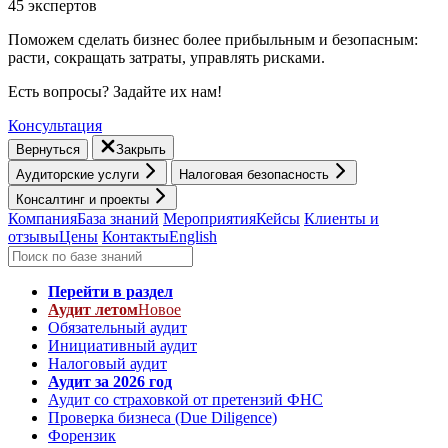
45 экспертов
Поможем сделать бизнес более прибыльным и безопасным:
расти, cокращать затраты, управлять рисками.
Есть вопросы? Задайте их нам!
Консультация
Вернуться
Закрыть
Аудиторские услуги
Налоговая безопасность
Консалтинг и проекты
Компания
База знаний
Мероприятия
Кейсы
Клиенты и
отзывы
Цены
Контакты
English
Перейти в раздел
Аудит летом
Новое
Обязательный аудит
Инициативный аудит
Налоговый аудит
Аудит за 2026 год
Аудит со страховкой от претензий ФНС
Проверка бизнеса (Due Diligence)
Форензик