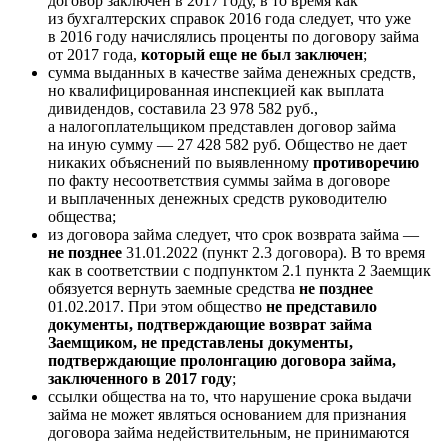
договор заключен в 2017 году, в то время как
из бухгалтерских справок 2016 года следует, что уже
в 2016 году начислялись проценты по договору займа
от 2017 года,
который еще не был заключен
;
сумма выданных в качестве займа денежных средств,
но квалифицированная инспекцией как выплата
дивидендов, составила 23 978 582 руб.,
а налогоплательщиком представлен договор займа
на иную сумму — 27 428 582 руб. Общество не дает
никаких объяснений по выявленному
противоречию
по факту несоответствия суммы займа в договоре
и выплаченных денежных средств руководителю
общества;
из договора займа следует, что срок возврата займа —
не позднее
31.01.2022 (пункт 2.3 договора). В то время
как в соответствии с подпунктом 2.1 пункта 2 Заемщик
обязуется вернуть заемные средства
не позднее
01.02.2017. При этом общество
не представило
документы, подтверждающие возврат займа
Заемщиком, не представлены документы,
подтверждающие пролонгацию договора займа,
заключенного в 2017 году
;
ссылки общества на то, что нарушение срока выдачи
займа не может являться основанием для признания
договора займа недействительным, не принимаются