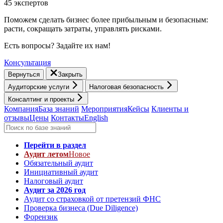
45 экспертов
Поможем сделать бизнес более прибыльным и безопасным:
расти, cокращать затраты, управлять рисками.
Есть вопросы? Задайте их нам!
Консультация
Вернуться
Закрыть
Аудиторские услуги
Налоговая безопасность
Консалтинг и проекты
Компания
База знаний
Мероприятия
Кейсы
Клиенты и
отзывы
Цены
Контакты
English
Перейти в раздел
Аудит летом
Новое
Обязательный аудит
Инициативный аудит
Налоговый аудит
Аудит за 2026 год
Аудит со страховкой от претензий ФНС
Проверка бизнеса (Due Diligence)
Форензик