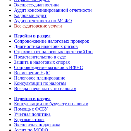
Экспресс-диагностика
Аудит консолидированной отчетности
Кадровый аудит
Аудит отчетности по МСФО
Все аудиторские услуги
Перейти в раздел
Сопровождение налоговых проверок
Диагностика налоговых рисков
Страховка от налоговых претензий
Топ
Представительство в суде
Защита в налоговых спорах
Сопровождение вызовов в ИФНС
Возмещение НДС
Налоговое планирование
Консультации по налогам
Возврат переплаты по налогам
Перейти в раздел
Консультации по бухучету и налогам
Помощь с ФСБУ
Учетная политика
Круглые столы
Экспертная поддержка
Аудит по МСФО