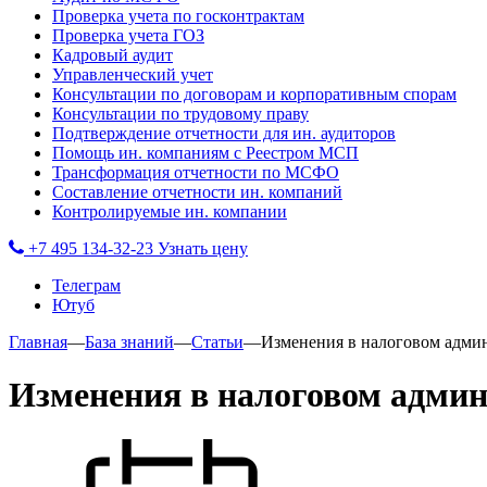
Проверка учета по госконтрактам
Проверка учета ГОЗ
Кадровый аудит
Управленческий учет
Консультации по договорам и корпоративным спорам
Консультации по трудовому праву
Подтверждение отчетности для ин. аудиторов
Помощь ин. компаниям с Реестром МСП
Трансформация отчетности по МСФО
Составление отчетности ин. компаний
Контролируемые ин. компании
+7 495 134-32-23
Узнать цену
Телеграм
Ютуб
Главная
—
База знаний
—
Статьи
—
Изменения в налоговом адми
Изменения в налоговом админ