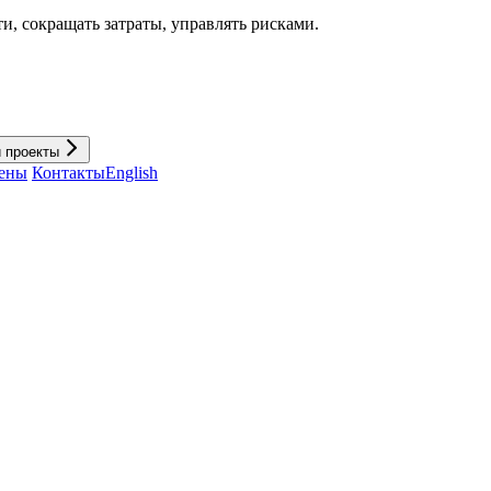
и, cокращать затраты, управлять рисками.
и проекты
ены
Контакты
English