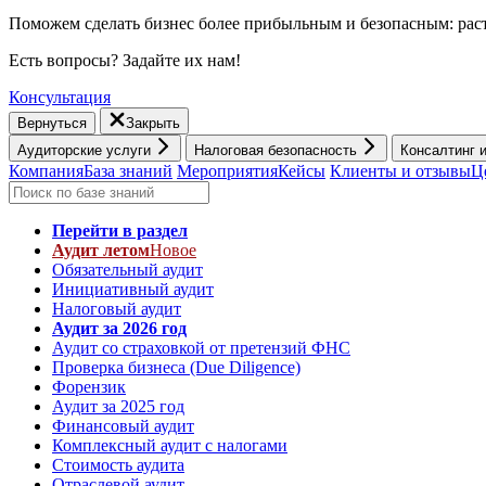
Поможем сделать бизнес более прибыльным и безопасным: раст
Есть вопросы? Задайте их нам!
Консультация
Вернуться
Закрыть
Аудиторские услуги
Налоговая безопасность
Консалтинг 
Компания
База знаний
Мероприятия
Кейсы
Клиенты и отзывы
Ц
Перейти в раздел
Аудит летом
Новое
Обязательный аудит
Инициативный аудит
Налоговый аудит
Аудит за 2026 год
Аудит со страховкой от претензий ФНС
Проверка бизнеса (Due Diligence)
Форензик
Аудит за 2025 год
Финансовый аудит
Комплексный аудит с налогами
Стоимость аудита
Отраслевой аудит