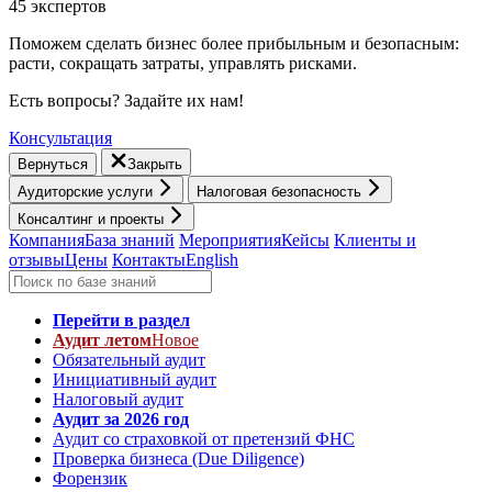
45 экспертов
Поможем сделать бизнес более прибыльным и безопасным:
расти, cокращать затраты, управлять рисками.
Есть вопросы? Задайте их нам!
Консультация
Вернуться
Закрыть
Аудиторские услуги
Налоговая безопасность
Консалтинг и проекты
Компания
База знаний
Мероприятия
Кейсы
Клиенты и
отзывы
Цены
Контакты
English
Перейти в раздел
Аудит летом
Новое
Обязательный аудит
Инициативный аудит
Налоговый аудит
Аудит за 2026 год
Аудит со страховкой от претензий ФНС
Проверка бизнеса (Due Diligence)
Форензик