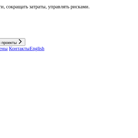
и, cокращать затраты, управлять рисками.
и проекты
ены
Контакты
English