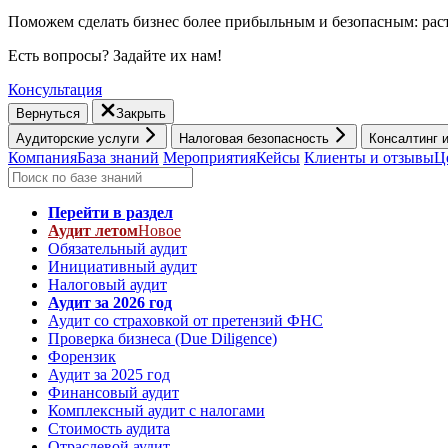
Поможем сделать бизнес более прибыльным и безопасным: раст
Есть вопросы? Задайте их нам!
Консультация
Вернуться
Закрыть
Аудиторские услуги
Налоговая безопасность
Консалтинг 
Компания
База знаний
Мероприятия
Кейсы
Клиенты и отзывы
Ц
Перейти в раздел
Аудит летом
Новое
Обязательный аудит
Инициативный аудит
Налоговый аудит
Аудит за 2026 год
Аудит со страховкой от претензий ФНС
Проверка бизнеса (Due Diligence)
Форензик
Аудит за 2025 год
Финансовый аудит
Комплексный аудит с налогами
Стоимость аудита
Отраслевой аудит