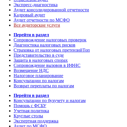
Экспресс-диагностика
Аудит консолидированной отчетности
Кадровый аудит
Аудит отчетности по МСФО
Все аудиторские услуги
Перейти в раздел
Сопровождение налоговых проверок
Диагностика налоговых рисков
Страховка от налоговых претензий
Топ
Представительство в суде
Защита в налоговых спорах
Сопровождение вызовов в ИФНС
Возмещение НДС
Налоговое планирование
Консультации по налогам
Возврат переплаты по налогам
Перейти в раздел
Консультации по бухучету и налогам
Помощь с ФСБУ
Учетная политика
Круглые столы
Экспертная поддержка
Аудит по МСФО