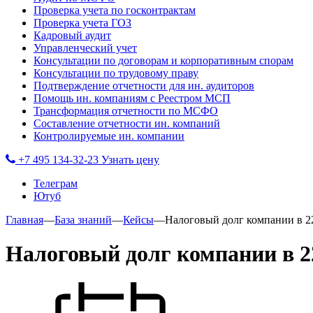
Проверка учета по госконтрактам
Проверка учета ГОЗ
Кадровый аудит
Управленческий учет
Консультации по договорам и корпоративным спорам
Консультации по трудовому праву
Подтверждение отчетности для ин. аудиторов
Помощь ин. компаниям с Реестром МСП
Трансформация отчетности по МСФО
Составление отчетности ин. компаний
Контролируемые ин. компании
+7 495 134-32-23
Узнать цену
Телеграм
Ютуб
Главная
—
База знаний
—
Кейсы
—
Налоговый долг компании в 22,
Налоговый долг компании в 22