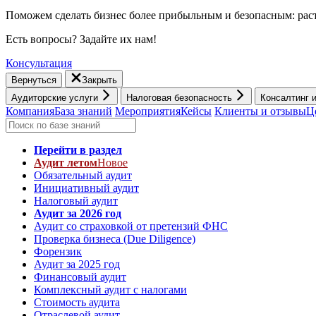
Поможем сделать бизнес более прибыльным и безопасным: раст
Есть вопросы? Задайте их нам!
Консультация
Вернуться
Закрыть
Аудиторские услуги
Налоговая безопасность
Консалтинг 
Компания
База знаний
Мероприятия
Кейсы
Клиенты и отзывы
Ц
Перейти в раздел
Аудит летом
Новое
Обязательный аудит
Инициативный аудит
Налоговый аудит
Аудит за 2026 год
Аудит со страховкой от претензий ФНС
Проверка бизнеса (Due Diligence)
Форензик
Аудит за 2025 год
Финансовый аудит
Комплексный аудит с налогами
Стоимость аудита
Отраслевой аудит