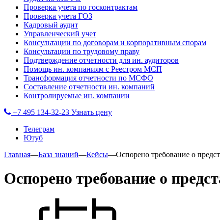
Проверка учета по госконтрактам
Проверка учета ГОЗ
Кадровый аудит
Управленческий учет
Консультации по договорам и корпоративным спорам
Консультации по трудовому праву
Подтверждение отчетности для ин. аудиторов
Помощь ин. компаниям с Реестром МСП
Трансформация отчетности по МСФО
Составление отчетности ин. компаний
Контролируемые ин. компании
+7 495 134-32-23
Узнать цену
Телеграм
Ютуб
Главная
—
База знаний
—
Кейсы
—
Оспорено требование о предс
Оспорено требование о предс