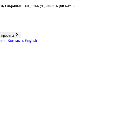
и, cокращать затраты, управлять рисками.
и проекты
ены
Контакты
English