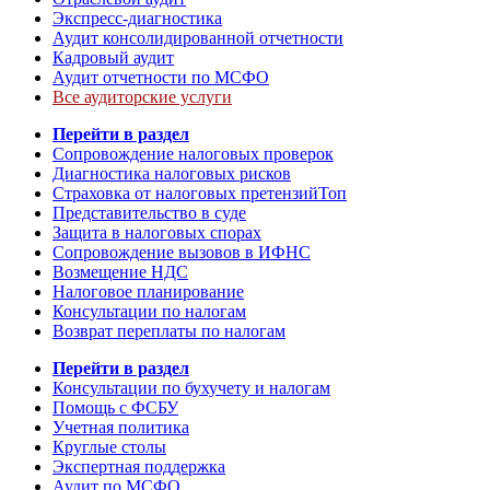
Экспресс-диагностика
Аудит консолидированной отчетности
Кадровый аудит
Аудит отчетности по МСФО
Все аудиторские услуги
Перейти в раздел
Сопровождение налоговых проверок
Диагностика налоговых рисков
Страховка от налоговых претензий
Топ
Представительство в суде
Защита в налоговых спорах
Сопровождение вызовов в ИФНС
Возмещение НДС
Налоговое планирование
Консультации по налогам
Возврат переплаты по налогам
Перейти в раздел
Консультации по бухучету и налогам
Помощь с ФСБУ
Учетная политика
Круглые столы
Экспертная поддержка
Аудит по МСФО