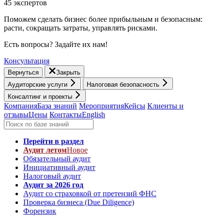
45 экспертов
Поможем сделать бизнес более прибыльным и безопасным:
расти, cокращать затраты, управлять рисками.
Есть вопросы? Задайте их нам!
Консультация
Вернуться
Закрыть
Аудиторские услуги
Налоговая безопасность
Консалтинг и проекты
Компания
База знаний
Мероприятия
Кейсы
Клиенты и
отзывы
Цены
Контакты
English
Перейти в раздел
Аудит летом
Новое
Обязательный аудит
Инициативный аудит
Налоговый аудит
Аудит за 2026 год
Аудит со страховкой от претензий ФНС
Проверка бизнеса (Due Diligence)
Форензик