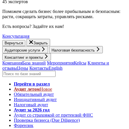
45 экспертов
Поможем сделать бизнес более прибыльным и безопасным:
расти, cокращать затраты, управлять рисками.
Есть вопросы? Задайте их нам!
Консультация
Вернуться
Закрыть
Аудиторские услуги
Налоговая безопасность
Консалтинг и проекты
Компания
База знаний
Мероприятия
Кейсы
Клиенты и
отзывы
Цены
Контакты
English
Перейти в раздел
Аудит летом
Новое
Обязательный аудит
Инициативный аудит
Налоговый аудит
Аудит за 2026 год
Аудит со страховкой от претензий ФНС
Проверка бизнеса (Due Diligence)
Форензик