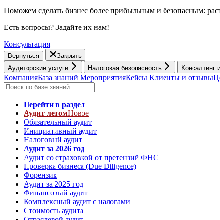
Поможем сделать бизнес более прибыльным и безопасным: раст
Есть вопросы? Задайте их нам!
Консультация
Вернуться
Закрыть
Аудиторские услуги
Налоговая безопасность
Консалтинг 
Компания
База знаний
Мероприятия
Кейсы
Клиенты и отзывы
Ц
Перейти в раздел
Аудит летом
Новое
Обязательный аудит
Инициативный аудит
Налоговый аудит
Аудит за 2026 год
Аудит со страховкой от претензий ФНС
Проверка бизнеса (Due Diligence)
Форензик
Аудит за 2025 год
Финансовый аудит
Комплексный аудит с налогами
Стоимость аудита
Отраслевой аудит