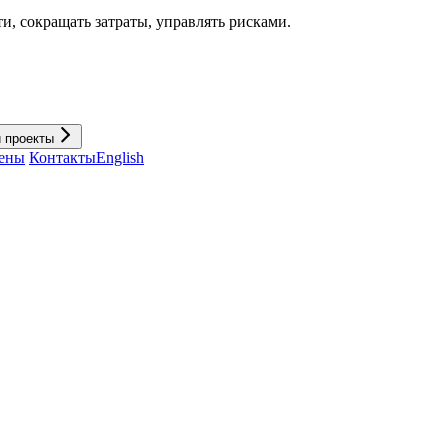
и, cокращать затраты, управлять рисками.
и проекты
ены
Контакты
English