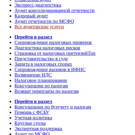
Экспресс-диагностика
Аудит консолидированной отчетности
Кадровый аудит
Аудит отчетности по МСФО
Все аудиторские услуги
Перейти в раздел
Сопровождение налоговых проверок
Диагностика налоговых рисков
Страховка от налоговых претензий
Топ
Представительство в суде
Защита в налоговых спорах
Сопровождение вызовов в ИФНС
Возмещение НДС
Налоговое планирование
Консультации по налогам
Возврат переплаты по налогам
Перейти в раздел
Консультации по бухучету и налогам
Помощь с ФСБУ
Учетная политика
Круглые столы
Экспертная поддержка
Аудит по МСФО