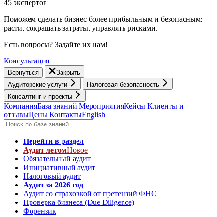
45 экспертов
Поможем сделать бизнес более прибыльным и безопасным:
расти, cокращать затраты, управлять рисками.
Есть вопросы? Задайте их нам!
Консультация
Вернуться
Закрыть
Аудиторские услуги
Налоговая безопасность
Консалтинг и проекты
Компания
База знаний
Мероприятия
Кейсы
Клиенты и
отзывы
Цены
Контакты
English
Перейти в раздел
Аудит летом
Новое
Обязательный аудит
Инициативный аудит
Налоговый аудит
Аудит за 2026 год
Аудит со страховкой от претензий ФНС
Проверка бизнеса (Due Diligence)
Форензик