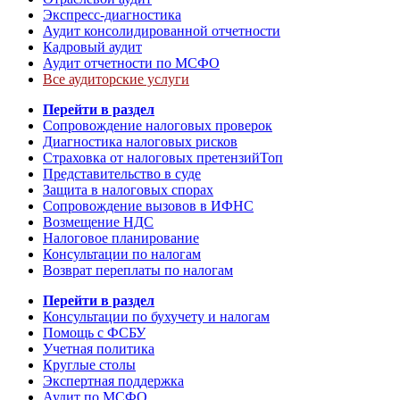
Экспресс-диагностика
Аудит консолидированной отчетности
Кадровый аудит
Аудит отчетности по МСФО
Все аудиторские услуги
Перейти в раздел
Сопровождение налоговых проверок
Диагностика налоговых рисков
Страховка от налоговых претензий
Топ
Представительство в суде
Защита в налоговых спорах
Сопровождение вызовов в ИФНС
Возмещение НДС
Налоговое планирование
Консультации по налогам
Возврат переплаты по налогам
Перейти в раздел
Консультации по бухучету и налогам
Помощь с ФСБУ
Учетная политика
Круглые столы
Экспертная поддержка
Аудит по МСФО