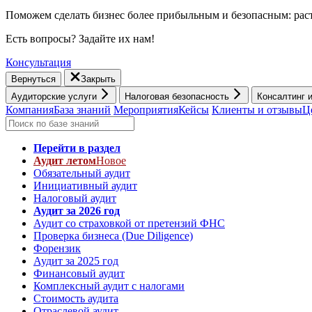
Поможем сделать бизнес более прибыльным и безопасным: раст
Есть вопросы? Задайте их нам!
Консультация
Вернуться
Закрыть
Аудиторские услуги
Налоговая безопасность
Консалтинг 
Компания
База знаний
Мероприятия
Кейсы
Клиенты и отзывы
Ц
Перейти в раздел
Аудит летом
Новое
Обязательный аудит
Инициативный аудит
Налоговый аудит
Аудит за 2026 год
Аудит со страховкой от претензий ФНС
Проверка бизнеса (Due Diligence)
Форензик
Аудит за 2025 год
Финансовый аудит
Комплексный аудит с налогами
Стоимость аудита
Отраслевой аудит