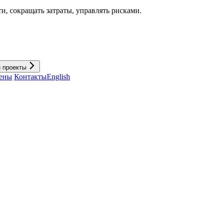
и, cокращать затраты, управлять рисками.
и проекты
ены
Контакты
English