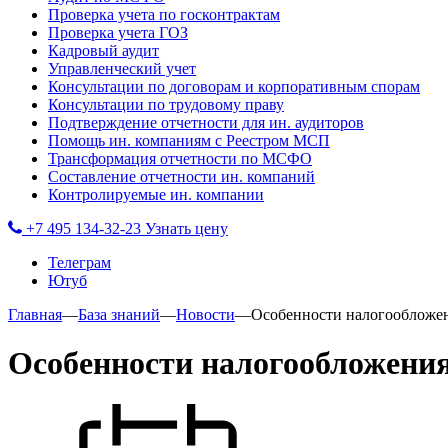
Проверка учета по госконтрактам
Проверка учета ГОЗ
Кадровый аудит
Управленческий учет
Консультации по договорам и корпоративным спорам
Консультации по трудовому праву
Подтверждение отчетности для ин. аудиторов
Помощь ин. компаниям с Реестром МСП
Трансформация отчетности по МСФО
Составление отчетности ин. компаний
Контролируемые ин. компании
+7 495 134-32-23
Узнать цену
Телеграм
Ютуб
Главная
—
База знаний
—
Новости
—
Особенности налогообложен
Особенности налогообложения