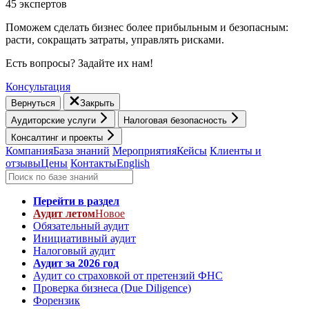
45 экспертов
Поможем сделать бизнес более прибыльным и безопасным:
расти, cокращать затраты, управлять рисками.
Есть вопросы? Задайте их нам!
Консультация
Вернуться
Закрыть
Аудиторские услуги
Налоговая безопасность
Консалтинг и проекты
Компания
База знаний
Мероприятия
Кейсы
Клиенты и
отзывы
Цены
Контакты
English
Перейти в раздел
Аудит летом
Новое
Обязательный аудит
Инициативный аудит
Налоговый аудит
Аудит за 2026 год
Аудит со страховкой от претензий ФНС
Проверка бизнеса (Due Diligence)
Форензик