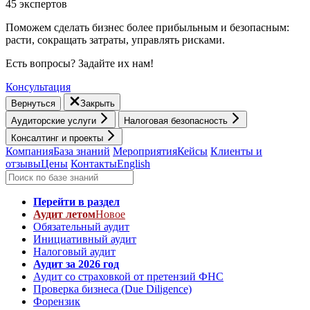
45 экспертов
Поможем сделать бизнес более прибыльным и безопасным:
расти, cокращать затраты, управлять рисками.
Есть вопросы? Задайте их нам!
Консультация
Вернуться
Закрыть
Аудиторские услуги
Налоговая безопасность
Консалтинг и проекты
Компания
База знаний
Мероприятия
Кейсы
Клиенты и
отзывы
Цены
Контакты
English
Перейти в раздел
Аудит летом
Новое
Обязательный аудит
Инициативный аудит
Налоговый аудит
Аудит за 2026 год
Аудит со страховкой от претензий ФНС
Проверка бизнеса (Due Diligence)
Форензик