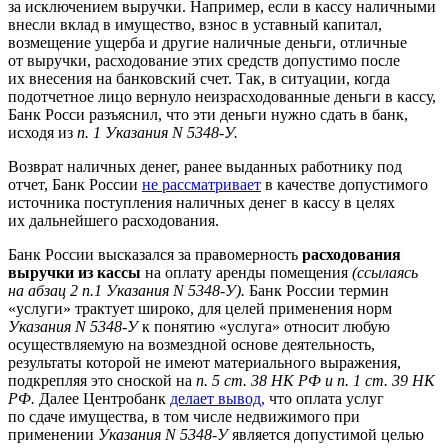
за исключением выручки. Например, если в кассу наличными
внесли вклад в имущество, взнос в уставный капитал,
возмещение ущерба и другие наличные деньги, отличные
от выручки, расходование этих средств допустимо после
их внесения на банковский счет. Так, в ситуации, когда
подотчетное лицо вернуло неизрасходованные деньги в кассу,
Банк Росси разъяснил, что эти деньги нужно сдать в банк,
исходя из
п. 1 Указания N 5348-У.
Возврат наличных денег, ранее выданных работнику под
отчет, Банк России
не рассматривает
в качестве допустимого
источника поступления наличных денег в кассу в целях
их дальнейшего расходования.
Банк России высказался за правомерность
расходования
выручки из кассы
на оплату аренды помещения
(ссылаясь
на абзац 2 п.1 Указания N 5348-У).
Банк России термин
«услуги» трактует широко, для целей применения норм
Указания N 5348-У
к понятию «услуга» относит любую
осуществляемую на возмездной основе деятельность,
результаты которой не имеют материального выражения,
подкрепляя это сноской на
п. 5 ст. 38 НК РФ и п. 1 ст. 39 НК
РФ.
Далее Центробанк
делает вывод,
что оплата услуг
по сдаче имущества, в том числе недвижимого при
применении
Указания N 5348-У
является допустимой целью