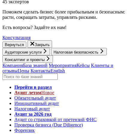
45 экспертов
Поможем сделать бизнес более прибыльным и безопасным:
расти, cокращать затраты, управлять рисками.
Есть вопросы? Задайте их нам!
Консультация
Вернуться
Закрыть
Аудиторские услуги
Налоговая безопасность
Консалтинг и проекты
Компания
База знаний
Мероприятия
Кейсы
Клиенты и
отзывы
Цены
Контакты
English
Перейти в раздел
Аудит летом
Новое
Обязательный аудит
Инициативный аудит
Налоговый аудит
Аудит за 2026 год
Аудит со страховкой от претензий ФНС
Проверка бизнеса (Due Diligence)
Форензик