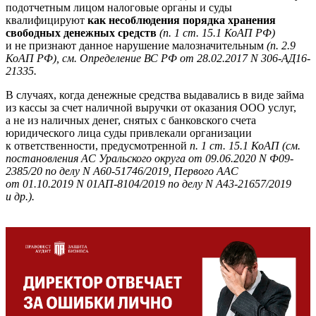
подотчетным лицом налоговые органы и суды
квалифицируют
как несоблюдения порядка хранения
свободных денежных средств
(п. 1 ст. 15.1 КоАП РФ)
и не признают данное нарушение малозначительным
(п. 2.9
КоАП РФ), см. Определение ВС РФ от 28.02.2017 N 306-АД16-
21335.
В случаях, когда денежные средства выдавались в виде займа
из кассы за счет наличной выручки от оказания ООО услуг,
а не из наличных денег, снятых с банковского счета
юридического лица суды привлекали организации
к ответственности, предусмотренной
п. 1 ст. 15.1 КоАП (см.
постановления АС Уральского округа от 09.06.2020 N Ф09-
2385/20 по делу N А60-51746/2019, Первого ААС
от 01.10.2019 N 01АП-8104/2019 по делу N А43-21657/2019
и др.).