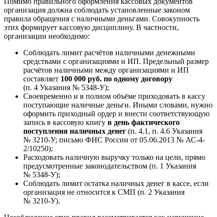
Помимо правильного оформления кассовых документов
организация должна соблюдать установленные законом
правила обращения с наличными деньгами. Совокупность
этих формирует кассовую дисциплину. В частности,
организации необходимо:
Соблюдать лимит расчётов наличными денежными
средствами с организациями и ИП. Предельный размер
расчётов наличными между организациями и ИП
составляет
100 000 руб. по одному договору
(п. 4 Указания № 5348-У);
Своевременно и в полном объёме приходовать в кассу
поступающие наличные деньги. Иными словами, нужно
оформить приходный ордер и внести соответствующую
запись в кассовую книгу
в день фактического
поступления наличных денег
(п. 4.1, п. 4.6 Указания
№ 3210-У; письмо ФНС России от 05.06.2013 № АС-4-
2/10250);
Расходовать наличную выручку только на цели, прямо
предусмотренные законодательством (п. 1 Указания
№ 5348-У);
Соблюдать лимит остатка наличных денег в кассе, если
организация не относится к СМП (п. 2 Указания
№ 3210-У).