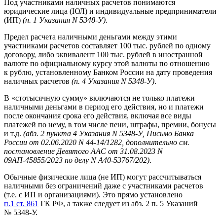
Под участниками наличных расчетов понимаются
юридические лица (ЮЛ) и индивидуальные предприниматели
(ИП)
(п. 1 Указания N 5348-У)
.
Предел расчета наличными деньгами между этими
участниками расчетов составляет 100 тыс. рублей по одному
договору, либо эквивалент 100 тыс. рублей в иностранной
валюте по официальному курсу этой валюты по отношению
к рублю, установленному Банком России на дату проведения
наличных расчетов
(п. 4 Указания N 5348-У)
.
В «стотысячную сумму» включаются не только платежи
наличными деньгами в период его действия, но и платежи
после окончания срока его действия, включая все виды
платежей по нему, в том числе пени, штрафы, премии, бонусы
и т.д.
(абз. 2 пункта 4 Указания N 5348-У, Письмо Банка
России от 02.06.2020 N 44-14/1282, дополнительно см.
постановление Девятого ААС от 31.08.2023 N
09АП-45855/2023 по делу N А40-53767/202)
.
Обычные физические лица (не ИП) могут рассчитываться
наличными без ограничений даже с участниками расчетов
(т.е. с ИП и организациями). Это прямо установлено
п.1 ст. 861
ГК РФ, а также следует из абз. 2 п. 5 Указаний
№ 5348-У.