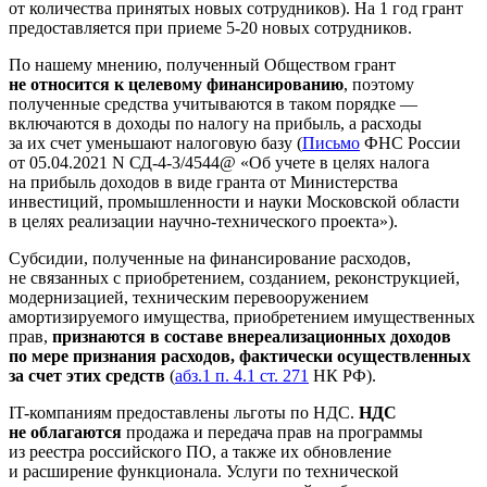
от количества принятых новых сотрудников). На 1 год грант
предоставляется при приеме 5-20 новых сотрудников.
По нашему мнению, полученный Обществом грант
не относится к целевому финансированию
, поэтому
полученные средства учитываются в таком порядке —
включаются в доходы по налогу на прибыль, а расходы
за их счет уменьшают налоговую базу (
Письмо
ФНС России
от 05.04.2021 N СД-4-3/4544@ «Об учете в целях налога
на прибыль доходов в виде гранта от Министерства
инвестиций, промышленности и науки Московской области
в целях реализации научно-технического проекта»).
Субсидии, полученные на финансирование расходов,
не связанных с приобретением, созданием, реконструкцией,
модернизацией, техническим перевооружением
амортизируемого имущества, приобретением имущественных
прав,
признаются в составе внереализационных доходов
по мере признания расходов, фактически осуществленных
за счет этих средств
(
абз.1 п. 4.1 ст. 271
НК РФ).
IT-компаниям предоставлены льготы по НДС.
НДС
не облагаются
продажа и передача прав на программы
из реестра российского ПО, а также их обновление
и расширение функционала. Услуги по технической