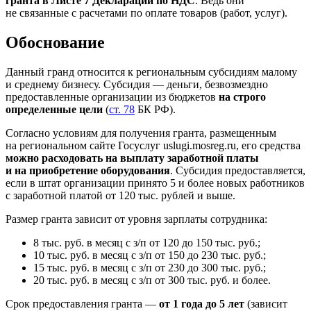
гранта в Листе 7 Декларации по НДС
. Ведь они
не связанные с расчетами по оплате товаров (работ, услуг).
Обоснование
Данный гранд относится к региональным субсидиям малому
и среднему бизнесу. Субсидия — деньги, безвозмездно
предоставленные организации из бюджетов
на строго
определенные цели
(
ст. 78
БК РФ).
Согласно условиям для получения гранта, размещенным
на региональном сайте Госуслуг uslugi.mosreg.ru, его средства
можно расходовать на выплату заработной платы
и на приобретение оборудования
. Субсидия предоставляется,
если в штат организации принято 5 и более новых работников
с заработной платой от 120 тыс. рублей и выше.
Размер гранта зависит от уровня зарплаты сотрудника:
8 тыс. руб. в месяц с з/п от 120 до 150 тыс. руб.;
10 тыс. руб. в месяц с з/п от 150 до 230 тыс. руб.;
15 тыс. руб. в месяц с з/п от 230 до 300 тыс. руб.;
20 тыс. руб. в месяц с з/п от 300 тыс. руб. и более.
Срок предоставления гранта —
от 1 года до 5 лет
(зависит