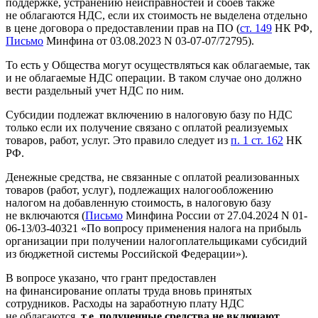
поддержке, устранению неисправностей и сбоев также
не облагаются НДС, если их стоимость не выделена отдельно
в цене договора о предоставлении прав на ПО (
ст. 149
НК РФ,
Письмо
Минфина от 03.08.2023 N 03-07-07/72795).
То есть у Общества могут осуществляться как облагаемые, так
и не облагаемые НДС операции. В таком случае оно должно
вести раздельный учет НДС по ним.
Субсидии подлежат включению в налоговую базу по НДС
только если их получение связано с оплатой реализуемых
товаров, работ, услуг. Это правило следует из
п. 1 ст. 162
НК
РФ.
Денежные средства, не связанные с оплатой реализованных
товаров (работ, услуг), подлежащих налогообложению
налогом на добавленную стоимость, в налоговую базу
не включаются (
Письмо
Минфина России от 27.04.2024 N 01-
06-13/03-40321 «По вопросу применения налога на прибыль
организации при получении налогоплательщиками субсидий
из бюджетной системы Российской Федерации»).
В вопросе указано, что грант предоставлен
на финансирование оплаты труда вновь принятых
сотрудников. Расходы на заработную плату НДС
не облагаются,
т.е. полученные средства не включают