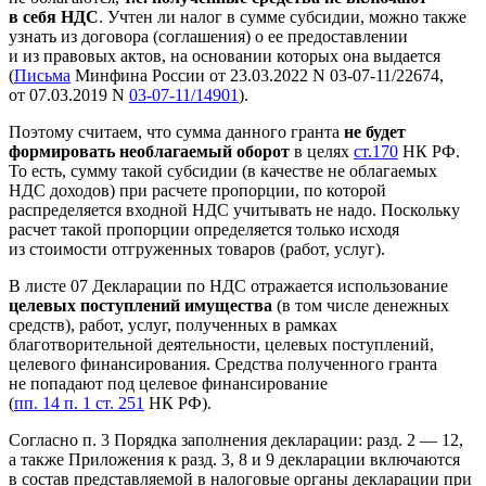
в себя НДС
. Учтен ли налог в сумме субсидии, можно также
узнать из договора (соглашения) о ее предоставлении
и из правовых актов, на основании которых она выдается
(
Письма
Минфина России от 23.03.2022 N 03-07-11/22674,
от 07.03.2019 N
03-07-11/14901
).
Поэтому считаем, что сумма данного гранта
не будет
формировать необлагаемый оборот
в целях
ст.170
НК РФ.
То есть, сумму такой субсидии (в качестве не облагаемых
НДС доходов) при расчете пропорции, по которой
распределяется входной НДС учитывать не надо. Поскольку
расчет такой пропорции определяется только исходя
из стоимости отгруженных товаров (работ, услуг).
В листе 07 Декларации по НДС отражается использование
целевых поступлений имущества
(в том числе денежных
средств), работ, услуг, полученных в рамках
благотворительной деятельности, целевых поступлений,
целевого финансирования. Средства полученного гранта
не попадают под целевое финансирование
(
пп. 14 п. 1 ст. 251
НК РФ).
Согласно п. 3 Порядка заполнения декларации: разд. 2 — 12,
а также Приложения к разд. 3, 8 и 9 декларации включаются
в состав представляемой в налоговые органы декларации при