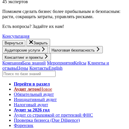
45 экспертов
Поможем сделать бизнес более прибыльным и безопасным:
расти, cокращать затраты, управлять рисками.
Есть вопросы? Задайте их нам!
Консультация
Вернуться
Закрыть
Аудиторские услуги
Налоговая безопасность
Консалтинг и проекты
Компания
База знаний
Мероприятия
Кейсы
Клиенты и
отзывы
Цены
Контакты
English
Перейти в раздел
Аудит летом
Новое
Обязательный аудит
Инициативный аудит
Налоговый аудит
Аудит за 2026 год
Аудит со страховкой от претензий ФНС
Проверка бизнеса (Due Diligence)
Форензик